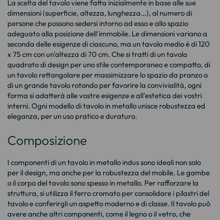
La scelta del tavolo viene fatta inizialmente in base alle sue
dimensioni (superficie, altezza, lunghezza...), al numero di
persone che possono sedersi intorno ad esso e allo spazio
adeguato alla posizione dell'immobile. Le dimensioni variano a
seconda delle esigenze di ciascuno, ma un tavolo medio è di 120
x 75 cm con un'altezza di 70 cm. Che si tratti di un
tavolo
quadrato di design
per uno stile contemporaneo e compatto, di
un tavolo rettangolare per massimizzare lo spazio da pranzo o
di un
grande tavolo rotondo
per favorire la convivialità, ogni
forma si adatterà alle vostre esigenze e all'estetica dei vostri
interni. Ogni modello di tavolo in metallo unisce robustezza ed
eleganza, per un uso pratico e duraturo.
Composizione
I componenti di un tavolo in metallo
indus
sono ideali non solo
per il design, ma anche per la robustezza del mobile. Le gambe
o il corpo del tavolo sono spesso in metallo. Per rafforzare la
struttura, si utilizza il ferro cromato per consolidare i pilastri del
tavolo e conferirgli un aspetto moderno e di classe. Il tavolo può
avere anche altri componenti, come il legno o il vetro, che