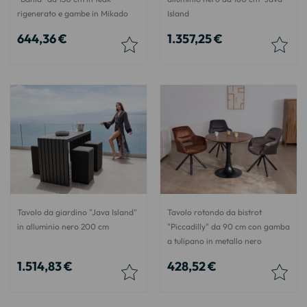
rigenerato e gambe in Mikado
Island
644,36 €
1.357,25 €
Tavolo da giardino "Java Island"
Tavolo rotondo da bistrot
in alluminio nero 200 cm
"Piccadilly" da 90 cm con gamba
a tulipano in metallo nero
1.514,83 €
428,52 €