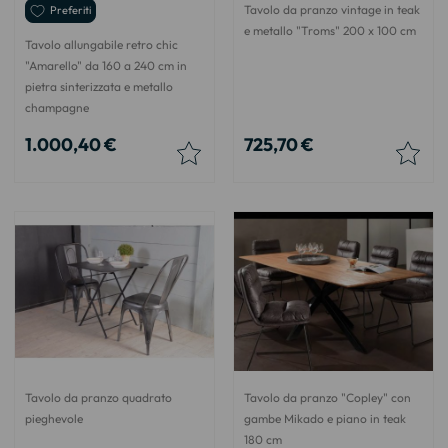
Tavolo da pranzo vintage in teak
Preferiti
e metallo "Troms" 200 x 100 cm
Tavolo allungabile retro chic
"Amarello" da 160 a 240 cm in
pietra sinterizzata e metallo
champagne
1.000,40 €
725,70 €
Tavolo da pranzo quadrato
Tavolo da pranzo "Copley" con
pieghevole
gambe Mikado e piano in teak
180 cm