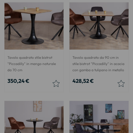
Tavolo quadrato stile bistrot
Tavolo quadrato da 90 cm in
"Piccadilly" in mango naturale
stile bistrot "Piccadilly" in acacia
da 70 cm
con gamba a tulipano in metallo
350,24 €
428,52 €