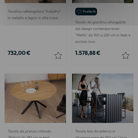
Tavolino rettangolare "Industry"
Preferiti
in metallo e legno in stile indus
Tavolo da giardino allungabile
dal design contemporaneo
"Melta" da 160 a 220 cm in teak e
acciaio inox
732,00 €
1.578,88 €
Tavolo da pranzo rotondo
Tavolo bar da esterno in
"Bahia" da 130 cm in teak
alluminio nero da 160 cm "Java