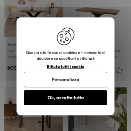
Tavolo da pranzo quadrato in
Tavolo in legno massiccio di
teak "Zenia" con gambe in
recupero "Valley" con gambe a
Questo sito fa uso di cookies e ti consente di
metallo 130 cm
stella in metallo nero 200 cm
decidere se accettarli o rifiutarli
Rifiuta tutti i cookie
603,70 €
883,48 €
Personalizza
Ok, accetta tutto