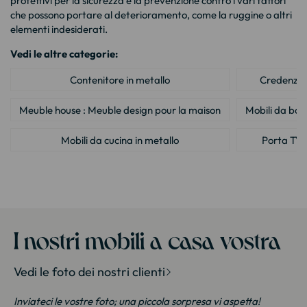
protettivi per la sicurezza e la prevenzione contro i vari fattori
che possono portare al deterioramento, come la ruggine o altri
elementi indesiderati.
Vedi le altre categorie:
Contenitore in metallo
Credenza i
Meuble house : Meuble design pour la maison
Mobili da bag
Mobili da cucina in metallo
Porta TV i
Scrivania in metallo
Sedia in
Sgabello in metallo
Specchio e ps
Tavolino in metallo
I nostri mobili a casa vostra
Vedi le foto dei nostri clienti
Inviateci le vostre foto; una piccola sorpresa vi aspetta!