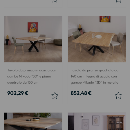
Tavolo da pranzo in acacia con
Tavolo da pranzo quadrato da
gambe Mikado "3D" e piano
140 cm in legno di acacia con
quadrato da 150 cm
gambe Mikado "3D" in metallo
902,29 €
852,48 €