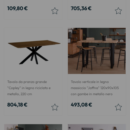
109,80 €
705,36 €
Tavolo da pranzo grande
Tavolo verticale in legno
"Copley" in legno riciclato e
massiccio "Jaffna" 120x90x105
metallo, 220 cm
con gambe in metallo nero
804,18 €
493,08 €