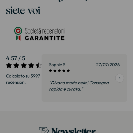
siete voi
4.57 / 5
27/07/2026
Sophie S.
27/07/2026
Calcolato su 5997
recensioni.
onsegna
"Divano molto bello! Consegna
qualità, siamo
rapida e curata."
on delusi.
itazione."
Newsletter