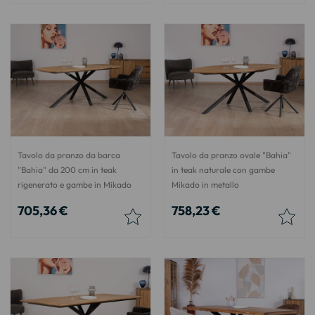
Tavolo da pranzo da barca
Tavolo da pranzo ovale "Bahia"
"Bahia" da 200 cm in teak
in teak naturale con gambe
rigenerato e gambe in Mikado
Mikado in metallo
705,36 €
758,23 €