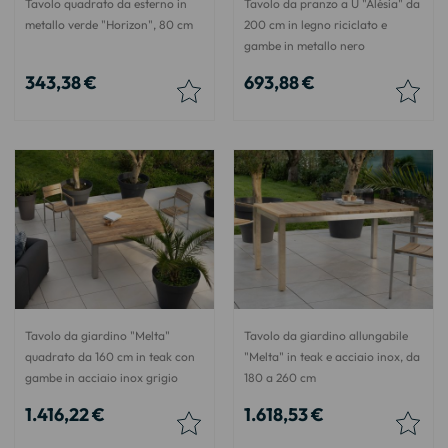
Tavolo quadrato da esterno in
Tavolo da pranzo a U "Alésia" da
metallo verde "Horizon", 80 cm
200 cm in legno riciclato e
gambe in metallo nero
343,38 €
693,88 €
Tavolo da giardino "Melta"
Tavolo da giardino allungabile
quadrato da 160 cm in teak con
"Melta" in teak e acciaio inox, da
gambe in acciaio inox grigio
180 a 260 cm
1.416,22 €
1.618,53 €