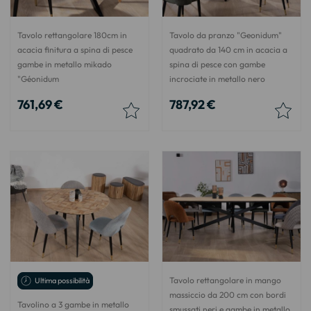
Tavolo rettangolare 180cm in
Tavolo da pranzo "Geonidum"
acacia finitura a spina di pesce
quadrato da 140 cm in acacia a
gambe in metallo mikado
spina di pesce con gambe
"Géonidum
incrociate in metallo nero
761,69 €
787,92 €
Tavolo rettangolare in mango
Ultima possibilità
massiccio da 200 cm con bordi
Tavolino a 3 gambe in metallo
smussati neri e gambe in metallo