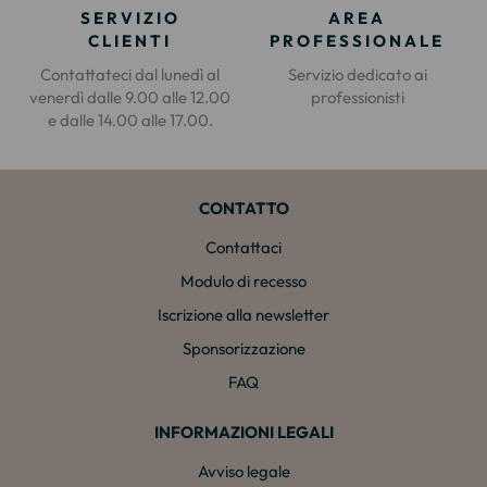
SERVIZIO
AREA
CLIENTI
PROFESSIONALE
Contattateci dal lunedì al
Servizio dedicato ai
venerdì dalle 9.00 alle 12.00
professionisti
e dalle 14.00 alle 17.00.
CONTATTO
Contattaci
Modulo di recesso
Iscrizione alla newsletter
Sponsorizzazione
FAQ
INFORMAZIONI LEGALI
Avviso legale