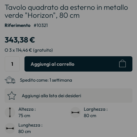
Tavolo quadrato da esterno in metallo
all'inizio
della
verde "Horizon", 80 cm
galleria
Riferimento
10321
di
immagini
343,38 €
O 3 x 114,46 € (gratuito)
Aggiungi al carrello
Spedito come:
1 settimana
Aggiungi alla lista dei desideri
Altezza :
Larghezza :
75 cm
80 cm
Lunghezza :
80 cm