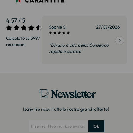
4.57 / 5
27/07/2026
Sophie S.
27/07/2026
Calcolato su 5997
recensioni.
onsegna
"Divano molto bello! Consegna
qualità, siamo
rapida e curata."
on delusi.
itazione."
Newsletter
Iscriviti e ricevi tutte le nostre grandi offerte!
Ok