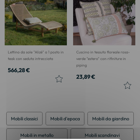
Lettino da sole "Alizé" a 1 posto in
Cuscino in tessuto floreale rosa-
teak con seduta intrecciata
verde "estero" con rifiniture in
piping
566,28 €
23,89 €
Mobili classici
Mobili d'epoca
Mobili da giardino
Mobili in metallo
Mobili scandinavi