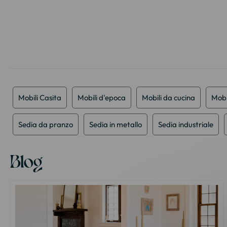
della
galleria
di
immagini
Mobili Casita
Mobili d'epoca
Mobili da cucina
Mobi
Sedia da pranzo
Sedia in metallo
Sedia industriale
Blog