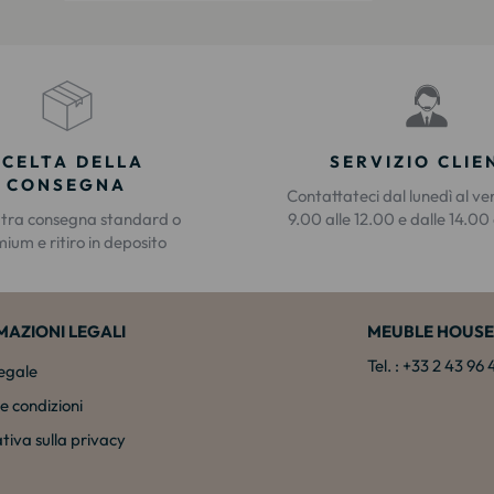
SCELTA DELLA
SERVIZIO CLIE
CONSEGNA
Contattateci dal lunedì al ve
 tra consegna standard o
9.00 alle 12.00 e dalle 14.00 
ium e ritiro in deposito
MAZIONI LEGALI
MEUBLE HOUSE
Tel. : +33 2 43 96
legale
e condizioni
tiva sulla privacy