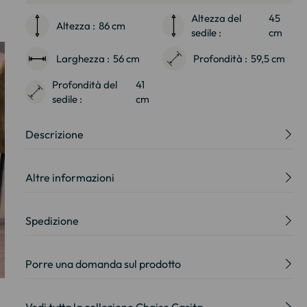
Altezza del
45
Altezza :
86 cm
sedile :
cm
Larghezza :
56 cm
Profondità :
59,5 cm
Profondità del
41
sedile :
cm
Descrizione
Altre informazioni
Spedizione
Porre una domanda sul prodotto