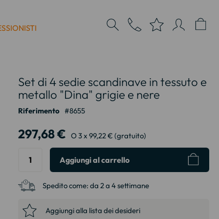
SSIONISTI
Set di 4 sedie scandinave in tessuto e
metallo "Dina" grigie e nere
Riferimento
8655
297,68 €
O 3 x 99,22 € (gratuito)
Aggiungi al carrello
Spedito come:
da 2 a 4 settimane
Aggiungi alla lista dei desideri