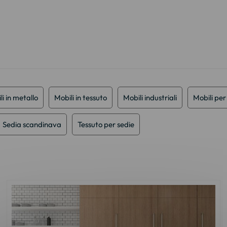
li in metallo
Mobili in tessuto
Mobili industriali
Mobili per
Sedia scandinava
Tessuto per sedie