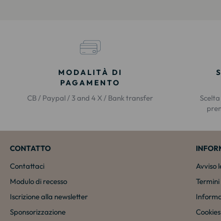
MODALITÀ DI
PAGAMENTO
CB / Paypal / 3 and 4 X / Bank transfer
Scelta
prem
CONTATTO
INFOR
Contattaci
Avviso 
Modulo di recesso
Termini 
Iscrizione alla newsletter
Informa
Sponsorizzazione
Cookies