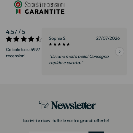
4.57 / 5
27/07/2026
Sophie S.
27/07/2026
Calcolato su 5997
recensioni.
onsegna
"Divano molto bello! Consegna
qualità, siamo
rapida e curata."
on delusi.
itazione."
Newsletter
Iscriviti e ricevi tutte le nostre grandi offerte!