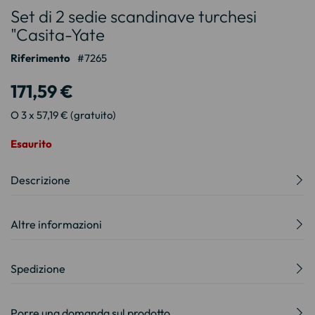
Set di 2 sedie scandinave turchesi
all'inizio
della
"Casita-Yate
galleria
Riferimento
7265
di
immagini
171,59 €
O 3 x 57,19 € (gratuito)
Esaurito
Descrizione
Altre informazioni
Spedizione
Porre una domanda sul prodotto