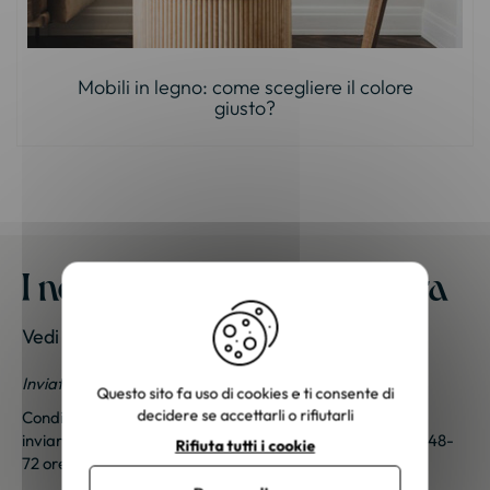
Mobili in legno: come scegliere il colore
giusto?
I nostri mobili a casa vostra
Vedi le foto dei nostri clienti
Inviateci le vostre foto; una piccola sorpresa vi aspetta!
Questo sito fa uso di cookies e ti consente di
decidere se accettarli o rifiutarli
Condividi le tue foto e ricevi una sorpresa!
Clicca qui
per
inviarci le tue foto. Un piccolo regalo ti sarà inviato entro 48-
Rifiuta tutti i cookie
72 ore lavorative. Grazie per la tua fedeltà!