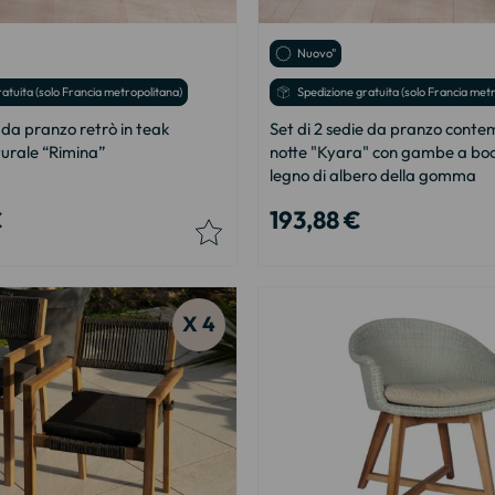
Nuovo"
atuita (solo Francia metropolitana)
Spedizione gratuita (solo Francia met
e da pranzo retrò in teak
Set di 2 sedie da pranzo cont
turale “Rimina”
notte "Kyara" con gambe a bo
legno di albero della gomma
€
193,88 €
X 4