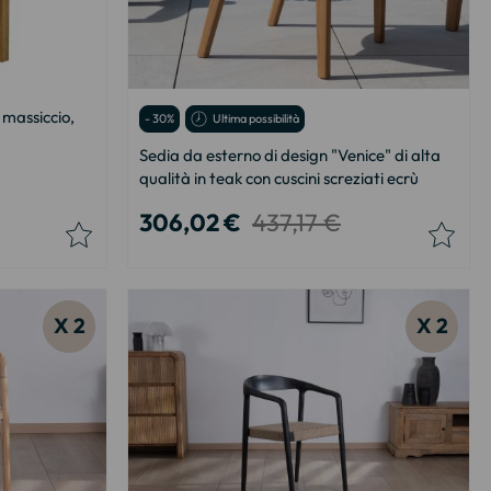
 massiccio,
- 30%
Ultima possibilità
Sedia da esterno di design "Venice" di alta
qualità in teak con cuscini screziati ecrù
306,02 €
437,17 €
X 2
X 2