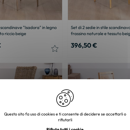
e scandinave "Isadora" in legno
Set di 2 sedie in stile scandinav
to riccio beige
frassino naturale e tessuto bei
€
396,50 €
Questo sito fa uso di cookies e ti consente di decidere se accettarli o
rifiutarli
Rifiuta tutti i cookie