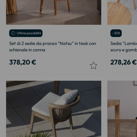
Ultima possibilità
- 30%
Set di 2 sedie da pranzo "Natsu" in teak con
Sedia "Lombok
schienale in canna
scuro e gamb
378,20 €
278,26 €