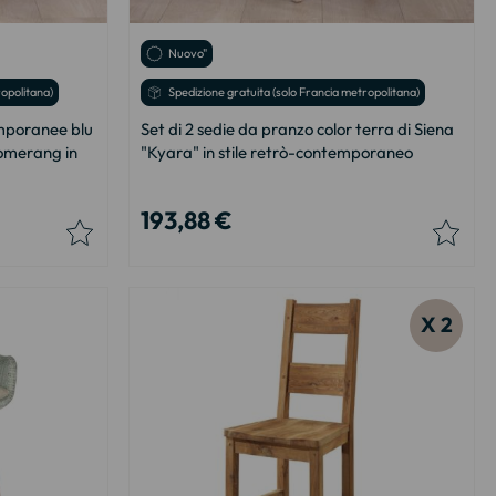
Nuovo"
ropolitana)
Spedizione gratuita (solo Francia metropolitana)
emporanee blu
Set di 2 sedie da pranzo color terra di Siena
omerang in
"Kyara" in stile retrò-contemporaneo
193,88 €
X 2