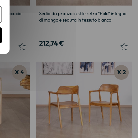
" in acacia
Sedia da pranzo in stile retrò "Polo" in legno
di mango e seduta in tessuto bianco
212,74 €
X 4
X 2