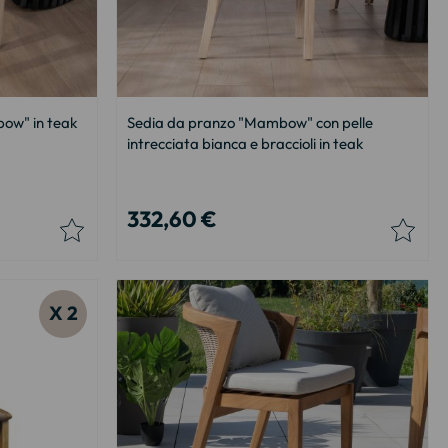
bow" in teak
Sedia da pranzo "Mambow" con pelle
intrecciata bianca e braccioli in teak
332,60 €
X 2