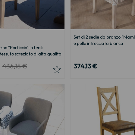
Set di 2 sedie da pranzo "Mam
e pelle intrecciata bianca
rno "Porticcio" in teak
tessuto screziato di alta qualità
436,15 €
374,13 €