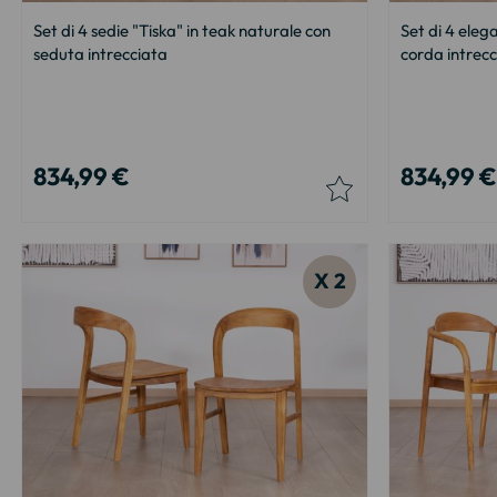
Set di 4 sedie "Tiska" in teak naturale con
Set di 4 elega
seduta intrecciata
corda intrec
834,99 €
834,99 €
X 2