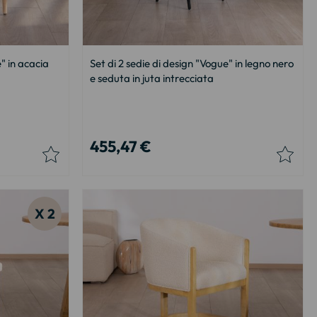
" in acacia
Set di 2 sedie di design "Vogue" in legno nero
e seduta in juta intrecciata
455,47 €
X 2