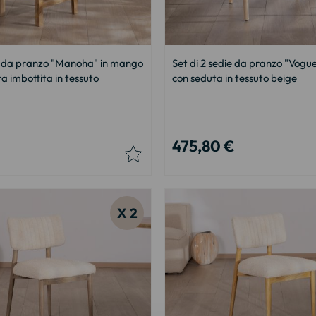
ie da pranzo "Manoha" in mango
Set di 2 sedie da pranzo "Vogue
a imbottita in tessuto
con seduta in tessuto beige
475,80 €
X 2