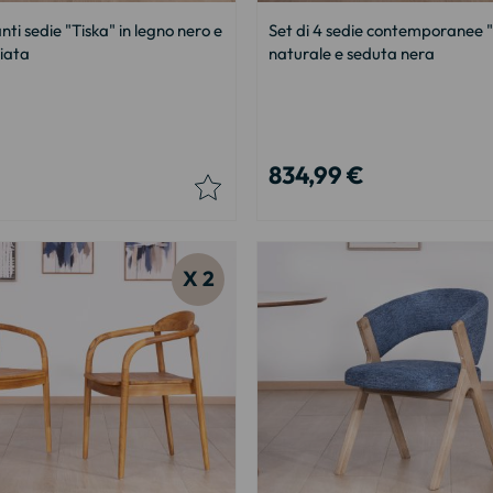
nti sedie "Tiska" in legno nero e
Set di 4 sedie contemporanee "
ciata
naturale e seduta nera
834,99 €
X 2