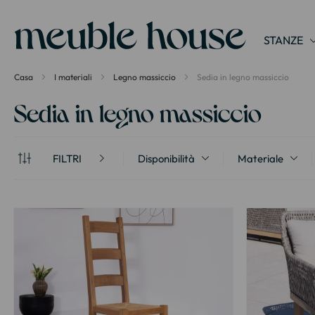
Pannello di gestione dei cookies
STANZE
Casa
I materiali
Legno massiccio
Sedia in legno massiccio
Sedia in legno massiccio
FILTRI
Disponibilità
Materiale