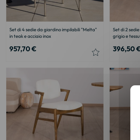
Set di 4 sedie da giardino impilabili "Melta"
Set di 2 sedi
in teak e acciaio inox
grigio e tessu
957,70 €
396,50 