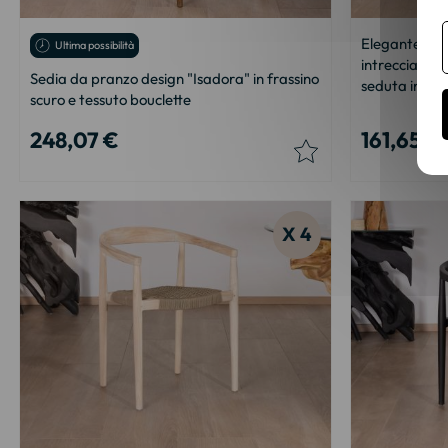
Elegante sed
Ultima possibilità
intrecciato "
Sedia da pranzo design "Isadora" in frassino
seduta in tes
scuro e tessuto bouclette
248,07 €
161,65 €
X 4