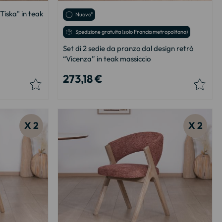
Tiska" in teak
Nuovo"
Spedizione gratuita (solo Francia metropolitana)
Set di 2 sedie da pranzo dal design retrò
“Vicenza” in teak massiccio
273,18 €
X 2
X 2