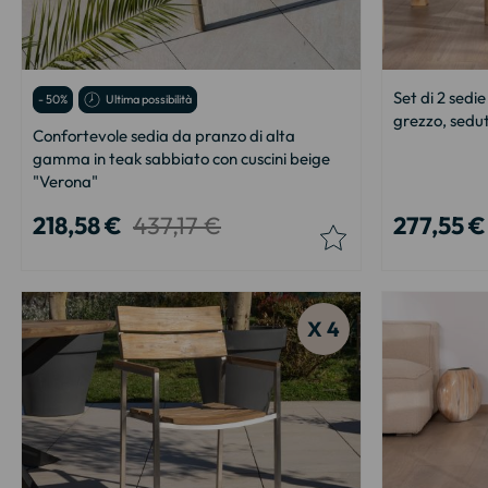
Set di 2 sed
- 50%
Ultima possibilità
grezzo, sedut
Confortevole sedia da pranzo di alta
gamma in teak sabbiato con cuscini beige
"Verona"
218,58 €
437,17 €
277,55 €
X 4