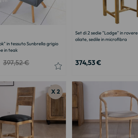
Set di 2 sedie "Lodge" in rovere
oliate, sedile in microfibra
" in tessuto Sunbrella grigio
e in teak
397,52 €
374,53 €
X 2