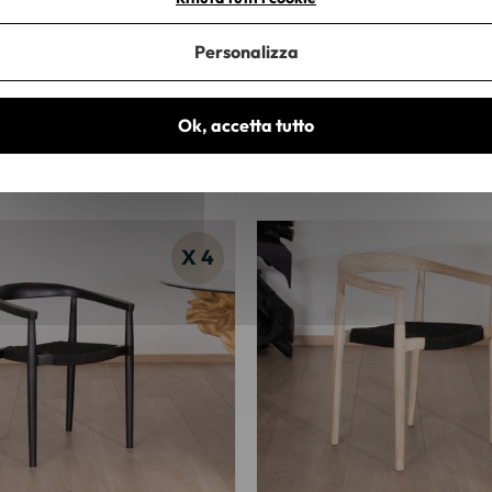
ia da pranzo in rattan
Set di 2 sedie da pranzo "Conoa
Personalizza
Noho" con rivestimento della
massiccia
suto
Ok, accetta tutto
254,17 €
X 4