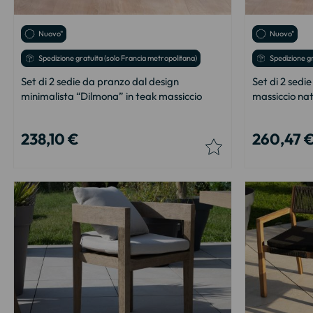
Nuovo"
Nuovo"
Spedizione gratuita (solo Francia metropolitana)
Spedizione gr
Set di 2 sedie da pranzo dal design
Set di 2 sedi
minimalista “Dilmona” in teak massiccio
massiccio na
238,10 €
260,47 