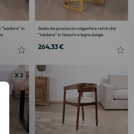
o "Isadora" in
Sedia da pranzo avvolgente e retrò chic
ge
"Isadora" in tessuto e legno beige
264,33 €
X 2