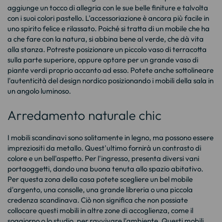
aggiunge un tocco di allegria con le sue belle finiture e talvolta
con i suoi colori pastello. L'accessoriazione è ancora più facile in
uno spirito felice e rilassato. Poiché si tratta di un mobile che ha
a che fare con la natura, si abbina bene al verde, che dà vita
alla stanza. Potreste posizionare un piccolo vaso di terracotta
sulla parte superiore, oppure optare per un grande vaso di
piante verdi proprio accanto ad esso. Potete anche sottolineare
l'autenticità del design nordico posizionando i mobili della sala in
un angolo luminoso.
Arredamento naturale chic
I mobili scandinavi sono solitamente in legno, ma possono essere
impreziositi da metallo. Quest'ultimo fornirà un contrasto di
colore e un bell'aspetto. Per l'ingresso, presenta diversi vani
portaoggetti, dando una buona tenuta allo spazio abitativo.
Per questa zona della casa potete scegliere un bel mobile
d'argento, una consolle, una grande libreria o una piccola
credenza scandinava. Ciò non significa che non possiate
collocare questi mobili in altre zone di accoglienza, come il
soggiorno o lo studio, per ravvivare l'ambiente. Questi mobili