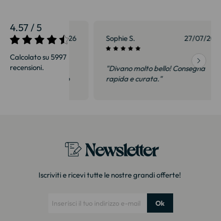
4.57 / 5
27/07/2026
Sophie S.
27/07/2026
Calcolato su 5997
recensioni.
onsegna
"Divano molto bello! Consegna
qualità, siamo
rapida e curata."
on delusi.
itazione."
Newsletter
Iscriviti e ricevi tutte le nostre grandi offerte!
Ok