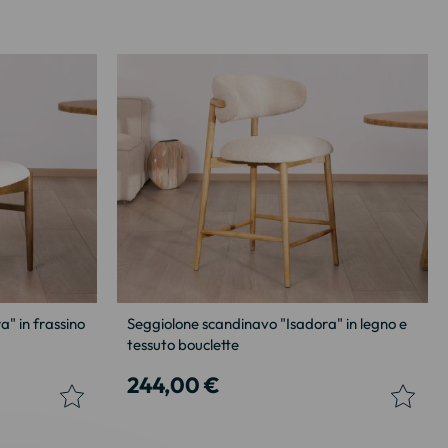
" in frassino
Seggiolone scandinavo "Isadora" in legno e
tessuto bouclette
244,00 €