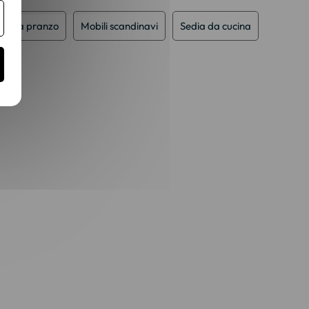
sala da pranzo
Mobili scandinavi
Sedia da cucina