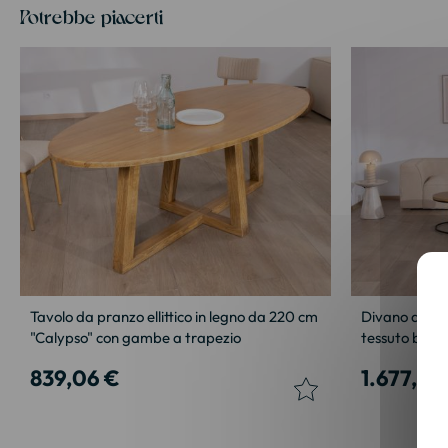
Potrebbe piacerti
Tavolo da pranzo ellittico in legno da 220 cm
Divano angol
"Calypso" con gambe a trapezio
tessuto boucl
839,06 €
1.677,50