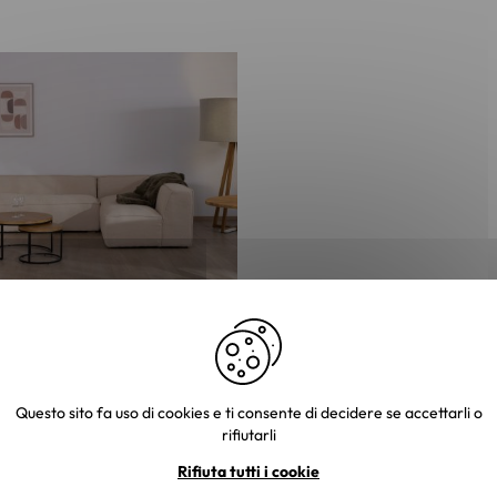
are modulare "Alcazar" in
ette beige
Questo sito fa uso di cookies e ti consente di decidere se accettarli o
 €
rifiutarli
Rifiuta tutti i cookie