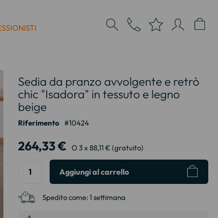
SSIONISTI
Sedia da pranzo avvolgente e retrò
chic "Isadora" in tessuto e legno
beige
Riferimento
10424
264,33 €
O 3 x 88,11 € (gratuito)
Aggiungi al carrello
Spedito come:
1 settimana