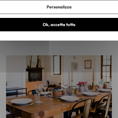
Personalizza
Mobili in legno massiccio
Mobili in tessuto
Mobili per la 
inava
Tessuto per sedie
Ok, accetta tutto