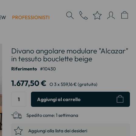
EW
PROFESSIONISTI
Divano angolare modulare "Alcazar"
in tessuto bouclette beige
Riferimento
10430
1.677,50 €
O 3 x 559,16 € (gratuito)
Aggiungi al carrello
Spedito come:
1 settimana
Aggiungi alla lista dei desideri