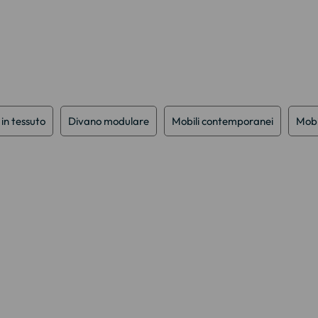
in tessuto
Divano modulare
Mobili contemporanei
Mobil