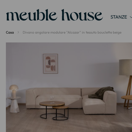
Pannello di gestione dei cookies
STANZE
Casa
Divano angolare modulare "Alcazar" in tessuto bouclette beige
Vai
alla
fine
della
galleria
di
immagini