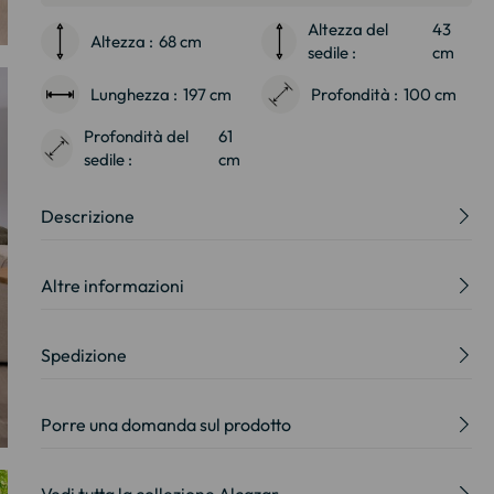
Altezza del
43
Altezza :
68 cm
sedile :
cm
Lunghezza :
197 cm
Profondità :
100 cm
Profondità del
61
sedile :
cm
Descrizione
Altre informazioni
Spedizione
Porre una domanda sul prodotto