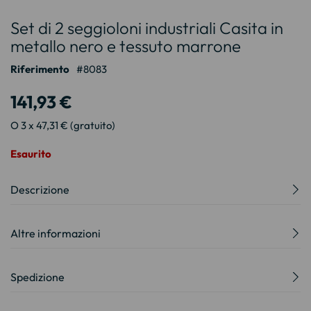
Vai
Set di 2 seggioloni industriali Casita in
all'inizio
della
metallo nero e tessuto marrone
galleria
Riferimento
8083
di
immagini
141,93 €
O 3 x 47,31 € (gratuito)
Esaurito
Descrizione
Altre informazioni
Spedizione