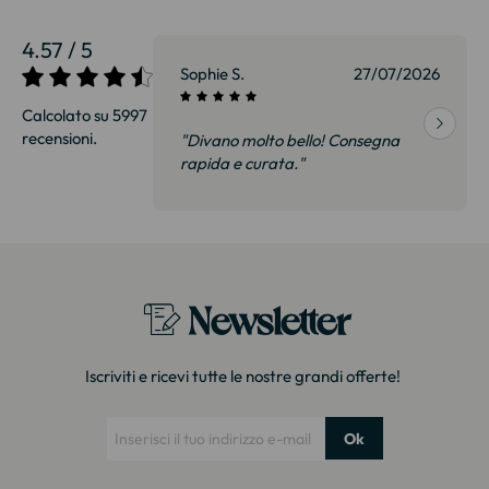
4.57 / 5
27/07/2026
Sophie S.
27/07/2026
Calcolato su 5997
recensioni.
onsegna
"Divano molto bello! Consegna
qualità, siamo
rapida e curata."
on delusi.
itazione."
Newsletter
Iscriviti e ricevi tutte le nostre grandi offerte!
Ok