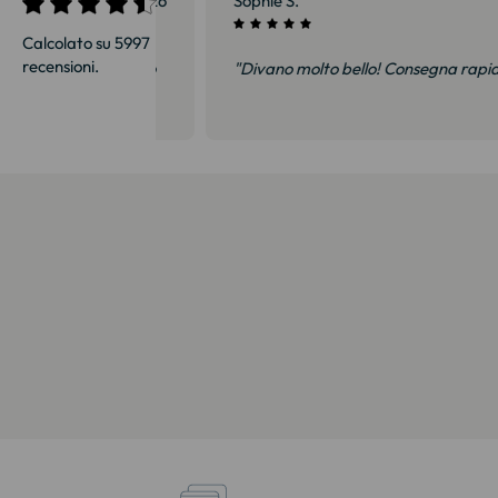
27/07/2026
Sophie S.
Calcolato su 5997
recensioni.
i e soprattutto
"Divano molto bello! Consegna rapida e cu