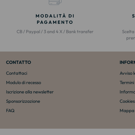
MODALITÀ DI
PAGAMENTO
CB / Paypal / 3 and 4 X / Bank transfer
Scelta
prem
CONTATTO
INFOR
Contattaci
Avviso 
Modulo di recesso
Termini 
Iscrizione alla newsletter
Informa
Sponsorizzazione
Cookies
FAQ
Mappa d