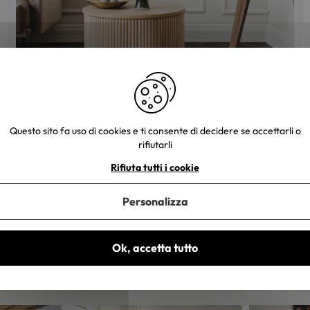
Mobili in legno: come scegliere il colore
giusto?
Questo sito fa uso di cookies e ti consente di decidere se accettarli o
rifiutarli
Rifiuta tutti i cookie
Personalizza
Ok, accetta tutto
e tue foto. Un piccolo regalo ti sarà inviato entro 48-72 ore lavorative