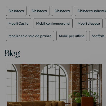
della
galleria
Biblioteca
Biblioteca
Biblioteca
Biblioteca industri
di
immagini
Mobili Casita
Mobili contemporanei
Mobili d'epoca
Mobili per la sala da pranzo
Mobili per ufficio
Scaffale
Blog