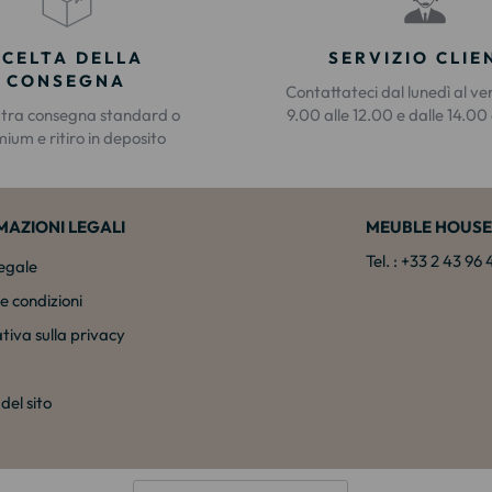
SCELTA DELLA
SERVIZIO CLIE
CONSEGNA
Contattateci dal lunedì al ve
 tra consegna standard o
9.00 alle 12.00 e dalle 14.00 
ium e ritiro in deposito
MAZIONI LEGALI
MEUBLE HOUSE
Tel. : +33 2 43 96
legale
e condizioni
tiva sulla privacy
el sito