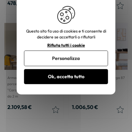
478,44 €
1.055,30 €
Questo sito fa uso di cookies e ti consente di
decidere se accettarli o rifiutarli
Rifiuta tutti i cookie
Personalizza
Ok, accetta tutto
Armadio industriale per
Credenza alta "Maestro" larga 87
porcellane in metallo e legno
cm in mango massiccio con
"Caractère" con ante scorrevoli
finitura sabbiata
da 2 m
2.109,58 €
1.006,50 €