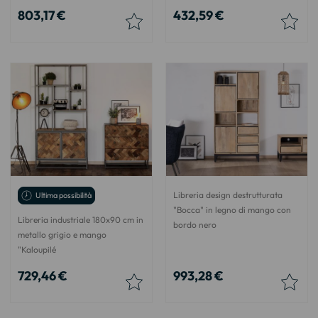
803,17 €
432,59 €
Libreria design destrutturata
Ultima possibilità
"Bocca" in legno di mango con
Libreria industriale 180x90 cm in
bordo nero
metallo grigio e mango
"Kaloupilé
729,46 €
993,28 €