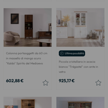
Colonna portaoggetti da 60 cm
Ultima possibilità
in massello di mango scuro
Piccola cristalliera in acacia
"Kaldo" Spirito del Medioevo
bianca "Trégastel" con ante in
vetro
602,88 €
925,17 €