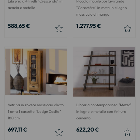
Libreria a 4 livelli "Crescendo" in
Piccolo mobile portavivande
acacia e metallo
"Caractère" in metallo e legno
massiccio di mango
588,65 €
1.277,95 €
Vetrina in rovere massiccio oliato
Libreria contemporanea "Mezzo"
1 anta 1 cassetto "Lodge Casita"
in legno e metallo con finitura
180 cm
cemento
697,11 €
622,20 €