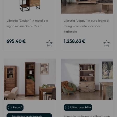
Libreria "Design" in metallo e
Libreria "Jappy" in puro legno di
legno massiccio da 97 cm
mango con ante scorrevoli
traforate
695,40 €
1.258,63 €
Nuovo"
Ultima possibilità
Armadio a giorno in stile vintage
Spedizione gratuita (solo