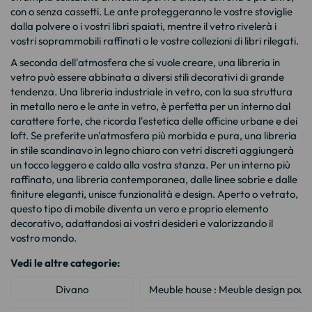
con o senza cassetti. Le ante proteggeranno le vostre stoviglie
dalla polvere o i vostri libri spaiati, mentre il vetro rivelerà i
vostri soprammobili raffinati o le vostre collezioni di libri rilegati.
A seconda dell'atmosfera che si vuole creare, una libreria in
vetro può essere abbinata a diversi stili decorativi di grande
tendenza. Una
libreria industriale in vetro
, con la sua struttura
in metallo nero e le ante in vetro, è perfetta per un interno dal
carattere forte, che ricorda l'estetica delle officine urbane e dei
loft. Se preferite un'atmosfera più morbida e pura, una libreria
in stile scandinavo in legno chiaro con vetri discreti aggiungerà
un tocco leggero e caldo alla vostra stanza. Per un interno più
raffinato, una libreria contemporanea, dalle linee sobrie e dalle
finiture eleganti, unisce funzionalità e design. Aperto o vetrato,
questo tipo di mobile diventa un vero e proprio elemento
decorativo, adattandosi ai vostri desideri e valorizzando il
vostro mondo.
Vedi le altre categorie:
Divano
Meuble house : Meuble design pour 