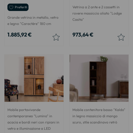
Vetrina a 2 ante e 2 cassetti in
Preferiti
rovere massiccio oliato "Lodge
Grande vetrina in metallo, vetro
Casita"
e legno "Caractère" 180 cm
1.885,92 €
973,64 €
Mobile portavivande
Mobile contenitore basso "Kaldo"
contemporaneo "Lumino" in
in legno massiccio di mango
acacia e bordi neri con ripiani in
scuro, stile scandinavo retrò
vetro e illuminazione a LED