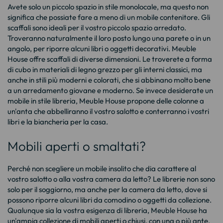
Avete solo un piccolo spazio in stile monolocale, ma questo non
significa che possiate fare a meno di un mobile contenitore. Gli
scaffali sono ideali per il vostro piccolo spazio arredato.
Troveranno naturalmente il loro posto lungo una parete o in un
angolo, per riporre alcuni libri o oggetti decorativi. Meuble
House offre scaffali di diverse dimensioni. Le troverete a forma
di cubo in materiali di legno grezzo per gli interni classici, ma
anche in stili più moderni e colorati, che si abbinano molto bene
a un arredamento giovane e moderno. Se invece desiderate un
mobile in stile libreria, Meuble House propone delle colonne a
un'anta che abbelliranno il vostro salotto e conterranno i vostri
libri e la biancheria per la casa.
Mobili aperti o smaltati?
Perché non scegliere un mobile insolito che dia carattere al
vostro salotto o alla vostra camera da letto? Le librerie non sono
solo per il soggiorno, ma anche per la camera da letto, dove si
possono riporre alcuni libri da comodino o oggetti da collezione.
Qualunque sia la vostra esigenza di libreria, Meuble House ha
un'ampia collezione di mobili aperti o chiusi, con una o più ante,