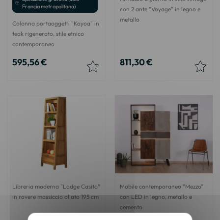
Francia metropolitana)
con 2 ante "Voyage" in legno e
metallo
Colonna portaoggetti "Kayoa" in
teak rigenerato, stile etnico
contemporaneo
595,56 €
811,30 €
Libreria moderna "Lodge Casita"
Mobile contemporaneo "Mezzo"
in rovere massiccio oliato 195 cm
con LED in legno, metallo e
cemento