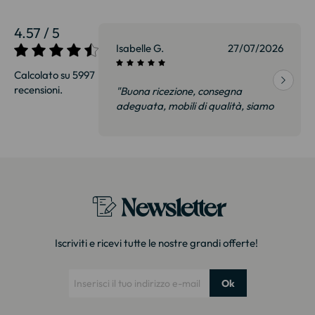
4.57 / 5
01/07/2026
Isabelle G.
27/07/2026
Calcolato su 5997
recensioni.
 Abbiamo visto
"Buona ricezione, consegna
gozio a 35% in
adeguata, mobili di qualità, siamo
o stesso
felici e soprattutto non delusi.
o molto curato
Consiglierò senza esitazione."
Newsletter
Iscriviti e ricevi tutte le nostre grandi offerte!
Ok