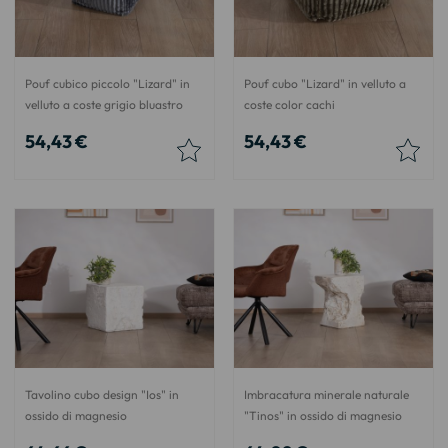
Pouf cubico piccolo "Lizard" in
Pouf cubo "Lizard" in velluto a
velluto a coste grigio bluastro
coste color cachi
54,43 €
54,43 €
Tavolino cubo design "Ios" in
Imbracatura minerale naturale
ossido di magnesio
"Tinos" in ossido di magnesio