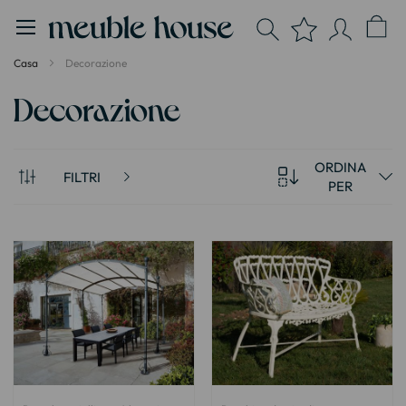
Pannello di gestione dei cookies
Casa
Decorazione
Decorazione
ORDINA
FILTRI
PER