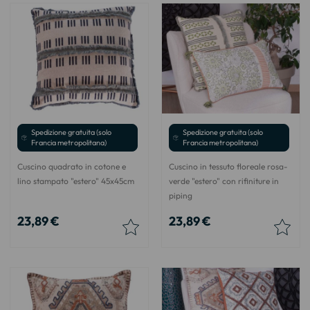
Spedizione gratuita (solo
Spedizione gratuita (solo
Francia metropolitana)
Francia metropolitana)
Cuscino quadrato in cotone e
Cuscino in tessuto floreale rosa-
lino stampato "estero" 45x45cm
verde "estero" con rifiniture in
piping
23,89 €
23,89 €