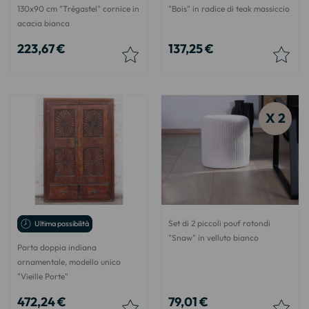
130x90 cm "Trégastel" cornice in
"Bois" in radice di teak massiccio
acacia bianca
223,67 €
137,25 €
X 2
Set di 2 piccoli pouf rotondi
Ultima possibilità
"Snaw" in velluto bianco
Porta doppia indiana
ornamentale, modello unico
"Vieille Porte"
472,24 €
79,01 €