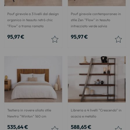
Pouf girevole a 3 livelli dal design
Pouf girevole contemporaneo in
organico in tessuto retrò chic
stile Zen "Flow" in tessuto
"Flow" a trama ramata
intrecciato verde salvia
95,97 €
95,97 €
Testiera in rovere oliato stile
Libreria a 4 livelli "Crescendo" in
Newtro "Winton" 160 cm
acacia e metallo
535,64 €
588,65 €