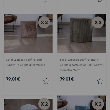
X 2
X 2
Set di 2 piccoli pouf rotondi
Set di 2 piccoli pouf rotondi in
"Snaw" in velluto di cammello
velluto a coste color kaki "Snaw",
diametro 35 cm
79,01 €
79,01 €
X 2
X 2