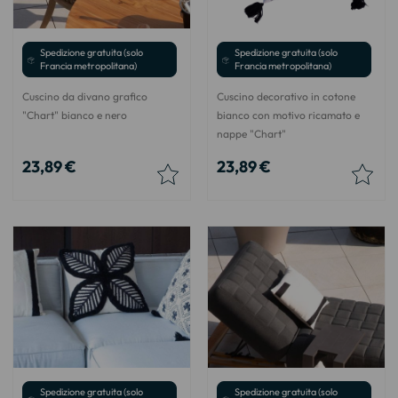
Spedizione gratuita (solo
Spedizione gratuita (solo
Francia metropolitana)
Francia metropolitana)
Cuscino da divano grafico
Cuscino decorativo in cotone
"Chart" bianco e nero
bianco con motivo ricamato e
nappe "Chart"
23,89 €
23,89 €
Spedizione gratuita (solo
Spedizione gratuita (solo