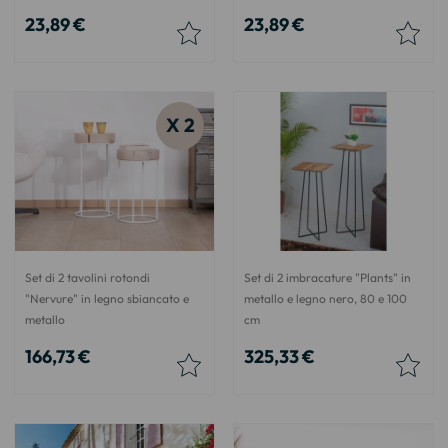
23,89 €
23,89 €
X 2
Set di 2 tavolini rotondi
Set di 2 imbracature "Plants" in
"Nervure" in legno sbiancato e
metallo e legno nero, 80 e 100
metallo
cm
166,73 €
325,33 €