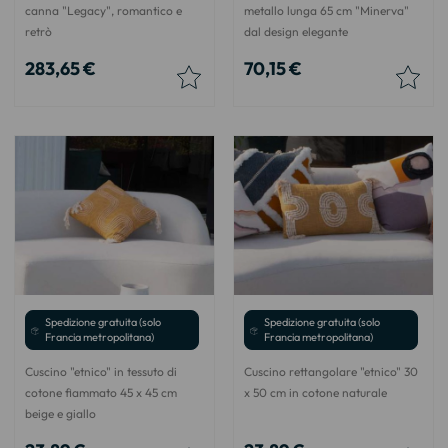
canna "Legacy", romantico e
metallo lunga 65 cm "Minerva"
retrò
dal design elegante
283,65 €
70,15 €
Spedizione gratuita (solo
Spedizione gratuita (solo
Francia metropolitana)
Francia metropolitana)
Cuscino "etnico" in tessuto di
Cuscino rettangolare "etnico" 30
cotone fiammato 45 x 45 cm
x 50 cm in cotone naturale
beige e giallo