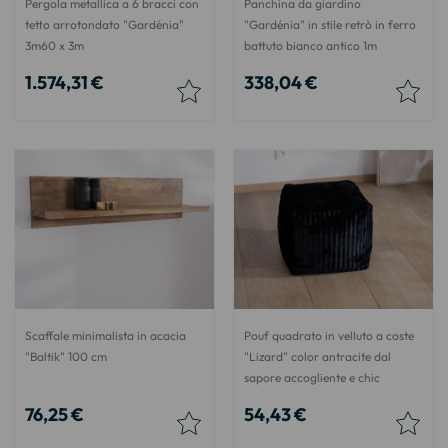
Pergola metallica a 6 bracci con
Panchina da giardino
tetto arrotondato "Gardénia"
"Gardénia" in stile retrò in ferro
3m60 x 3m
battuto bianco antico 1m
1.574,31 €
338,04 €
Scaffale minimalista in acacia
Pouf quadrato in velluto a coste
"Baltik" 100 cm
"Lizard" color antracite dal
sapore accogliente e chic
76,25 €
54,43 €