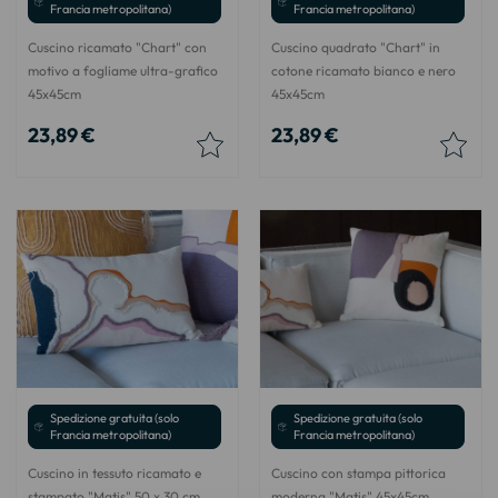
Francia metropolitana)
Francia metropolitana)
Cuscino ricamato "Chart" con
Cuscino quadrato "Chart" in
motivo a fogliame ultra-grafico
cotone ricamato bianco e nero
45x45cm
45x45cm
23,89 €
23,89 €
Spedizione gratuita (solo
Spedizione gratuita (solo
Francia metropolitana)
Francia metropolitana)
Cuscino in tessuto ricamato e
Cuscino con stampa pittorica
stampato "Matis" 50 x 30 cm
moderna "Matis" 45x45cm