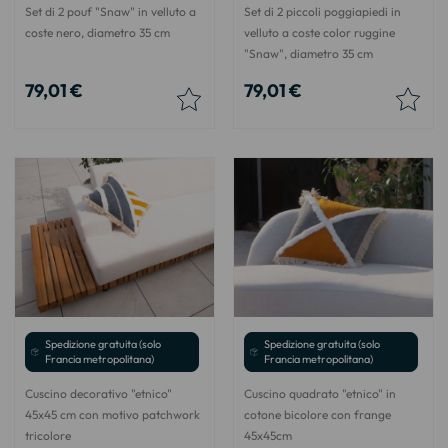
Set di 2 pouf "Snaw" in velluto a
Set di 2 piccoli poggiapiedi in
coste nero, diametro 35 cm
velluto a coste color ruggine
"Snaw", diametro 35 cm
79,01 €
79,01 €
Spedizione gratuita (solo
Spedizione gratuita (solo
Francia metropolitana)
Francia metropolitana)
Cuscino decorativo "etnico"
Cuscino quadrato "etnico" in
45x45 cm con motivo patchwork
cotone bicolore con frange
tricolore
45x45cm