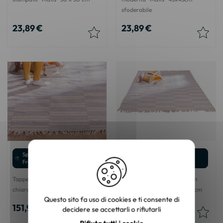
sfoderabile
23,89 €
23,89 €
Spedizione gratuita (solo
Spedizione gratuita (solo
Francia metropolitana)
Francia metropolitana)
Tappeto "etnico" a righe blu
Tappeto "etnico" grande con
chiaro e crema 120x180 cm
frange bicolore 200 x 300 cm
Questo sito fa uso di cookies e ti consente di
151,99 €
294,83 €
decidere se accettarli o rifiutarli