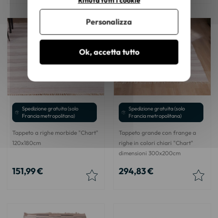
Rifiuta tutti i cookie
Personalizza
Ok, accetta tutto
Spedizione gratuita (solo
Spedizione gratuita (solo
Francia metropolitana)
Francia metropolitana)
Tappeto a righe morbide "Chart"
Tappeto grande con frange a
120x180cm
righe in colori chiari "Chart"
dimensioni 300x200cm
151,99 €
294,83 €