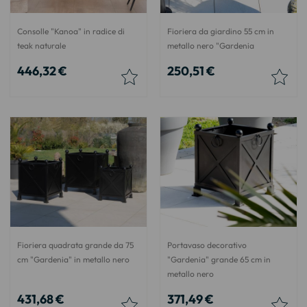
Consolle "Kanoa" in radice di
Fioriera da giardino 55 cm in
teak naturale
metallo nero "Gardenia
446,32 €
250,51 €
Fioriera quadrata grande da 75
Portavaso decorativo
cm "Gardenia" in metallo nero
"Gardenia" grande 65 cm in
metallo nero
431,68 €
371,49 €