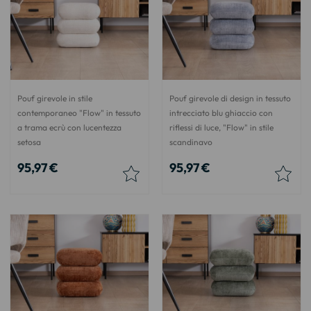
Pouf girevole in stile
Pouf girevole di design in tessuto
contemporaneo "Flow" in tessuto
intrecciato blu ghiaccio con
a trama ecrù con lucentezza
riflessi di luce, "Flow" in stile
setosa
scandinavo
95,97 €
95,97 €