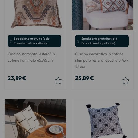
Spedizione gratuita (solo
Spedizione gratuita (solo
Francia metropolitana)
Francia metropolitana)
Cuscino stampato "estero" in
Cuscino decorativo in cotone
cotone fiammato 45x45 cm
stampato "estero" quadrato 45 x
45 cm
23,89 €
23,89 €