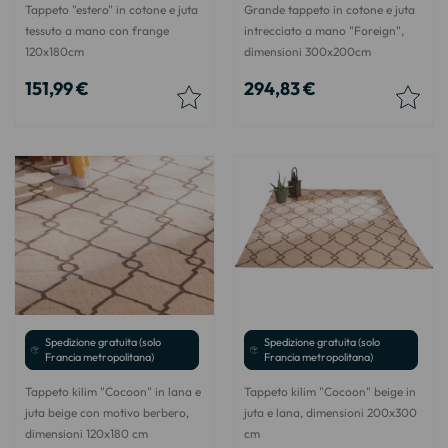
Tappeto "estero" in cotone e juta
Grande tappeto in cotone e juta
tessuto a mano con frange
intrecciato a mano "Foreign",
120x180cm
dimensioni 300x200cm
151,99 €
294,83 €
Spedizione gratuita (solo
Spedizione gratuita (solo
Francia metropolitana)
Francia metropolitana)
Tappeto kilim "Cocoon" in lana e
Tappeto kilim "Cocoon" beige in
juta beige con motivo berbero,
juta e lana, dimensioni 200x300
dimensioni 120x180 cm
cm