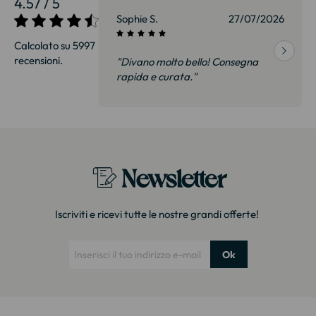
4.57 / 5
27/07/2026
Sophie S.
27/07/2026
Calcolato su 5997
recensioni.
onsegna
"Divano molto bello! Consegna
qualità, siamo
rapida e curata."
on delusi.
itazione."
Newsletter
Iscriviti e ricevi tutte le nostre grandi offerte!
Ok