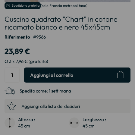
Vai
Spedizione gratuita
(solo Francia metropolitana)
all'inizio
Cuscino quadrato "Chart" in cotone
della
galleria
ricamato bianco e nero 45x45cm
di
immagini
Riferimento
9366
23,89 €
O 3 x 7,96 € (gratuito)
Aggiungi al carrello
Spedito come:
1 settimana
Aggiungi alla lista dei desideri
Altezza :
Larghezza :
45 cm
45 cm