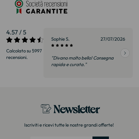
4.57 / 5
27/07/2026
Sophie S.
27/07/2026
Calcolato su 5997
recensioni.
onsegna
"Divano molto bello! Consegna
qualità, siamo
rapida e curata."
on delusi.
itazione."
Newsletter
Iscriviti e ricevi tutte le nostre grandi offerte!