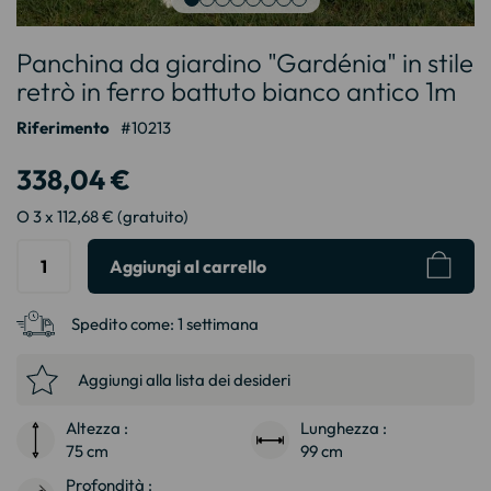
Vai
Panchina da giardino "Gardénia" in stile
all'inizio
della
retrò in ferro battuto bianco antico 1m
galleria
Riferimento
10213
di
immagini
338,04 €
O 3 x 112,68 € (gratuito)
Aggiungi al carrello
Spedito come:
1 settimana
Aggiungi alla lista dei desideri
Altezza :
Lunghezza :
75 cm
99 cm
Profondità :