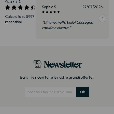
4.57 / 5
27/07/2026
Sophie S.
27/07/2026
Calcolato su 5997
recensioni.
onsegna
"Divano molto bello! Consegna
qualità, siamo
rapida e curata."
on delusi.
itazione."
Newsletter
Iscriviti e ricevi tutte le nostre grandi offerte!
Ok