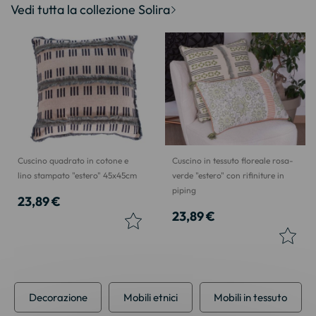
Vedi tutta la collezione Solira
Cuscino quadrato in cotone e
Cuscino in tessuto floreale rosa-
lino stampato "estero" 45x45cm
verde "estero" con rifiniture in
piping
23,89 €
23,89 €
Decorazione
Mobili etnici
Mobili in tessuto