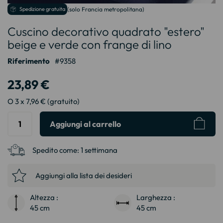
Vai
Spedizione gratuita
(solo Francia metropolitana)
all'inizio
Cuscino decorativo quadrato "estero"
della
galleria
beige e verde con frange di lino
di
immagini
Riferimento
9358
23,89 €
O 3 x 7,96 € (gratuito)
Aggiungi al carrello
Spedito come:
1 settimana
Aggiungi alla lista dei desideri
Altezza :
Larghezza :
45 cm
45 cm