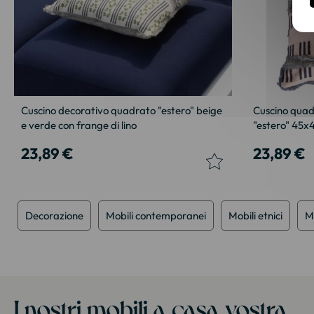
Cuscino decorativo quadrato "estero" beige
Cuscino quad
e verde con frange di lino
"estero" 45
23,89 €
23,89 €
Decorazione
Mobili contemporanei
Mobili etnici
Mo
I nostri mobili a casa vostra