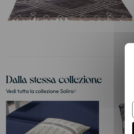
Vai
all'inizio
della
galleria
di
Dalla stessa collezione
immagini
Vedi tutta la collezione Solira