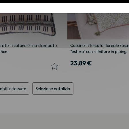
rato in cotone e lino stampato
Cuscino in tessuto floreale ros
x45cm
"estero" con rifiniture in piping
23,89 €
bili in tessuto
Selezione natalizia