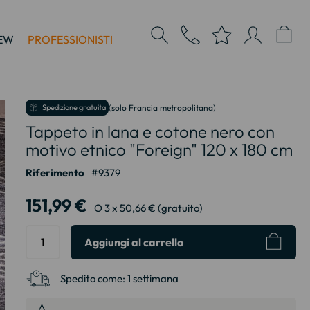
EW
PROFESSIONISTI
Spedizione gratuita
(solo Francia metropolitana)
Tappeto in lana e cotone nero con
motivo etnico "Foreign" 120 x 180 cm
Riferimento
9379
151,99 €
O 3 x 50,66 € (gratuito)
Aggiungi al carrello
Spedito come:
1 settimana