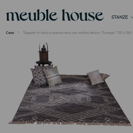
Pannello di gestione dei cookies
STANZE
Casa
Tappeto in lana e cotone nero con motivo etnico "Foreign" 120 x 180
Vai
alla
fine
della
galleria
di
immagini