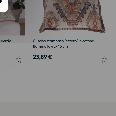
a-verde
Cuscino stampato "estero" in cotone
fiammato 45x45 cm
23,89 €