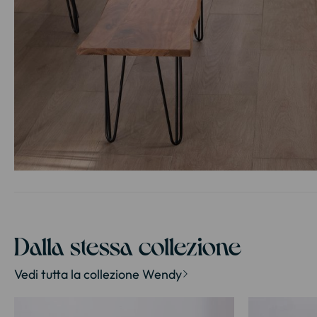
Vai
all'inizio
della
galleria
di
Dalla stessa collezione
immagini
Vedi tutta la collezione Wendy