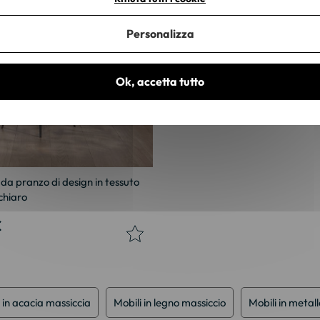
X 2
Personalizza
Ok, accetta tutto
e da pranzo di design in tessuto
 chiaro
€
 in acacia massiccia
Mobili in legno massiccio
Mobili in metall