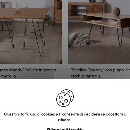
anzo Wendy" 160 cm in acacia
Tavolino "Wendy" con piano in 
 metallo
nicchia centrale
157,38 €
Questo sito fa uso di cookies e ti consente di decidere se accettarli o
rifiutarli
Rifiuta tutti i cookie