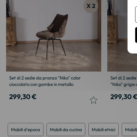
X 2
Set di 2 sedie da pranzo "Niko" color
Set di 2 sedi
cioccolato con gambe in metallo
"Niko" grigio
299,30 €
299,30 
Mobili d'epoca
Mobili da cucina
Mobili etnici
Mobili