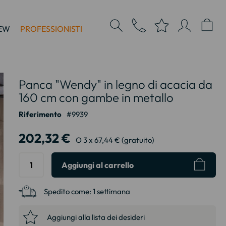
EW
PROFESSIONISTI
Panca "Wendy" in legno di acacia da
160 cm con gambe in metallo
Riferimento
9939
202,32 €
O 3 x 67,44 € (gratuito)
Aggiungi al carrello
Spedito come:
1 settimana
Aggiungi alla lista dei desideri