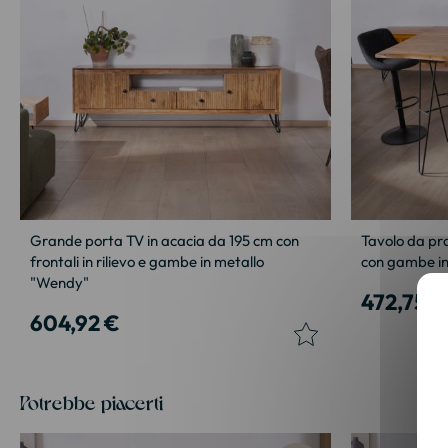
Grande porta TV in acacia da 195 cm con
Tavolo da pr
frontali in rilievo e gambe in metallo
con gambe in
"Wendy"
472,75 €
604,92 €
Potrebbe piacerti