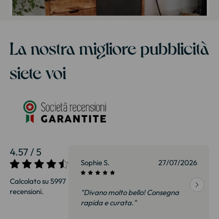
La nostra migliore pubblicità
siete voi
4.57 / 5
27/07/2026
Sophie S.
27/07/2026
Calcolato su 5997
recensioni.
onsegna
"Divano molto bello! Consegna
qualità, siamo
rapida e curata."
on delusi.