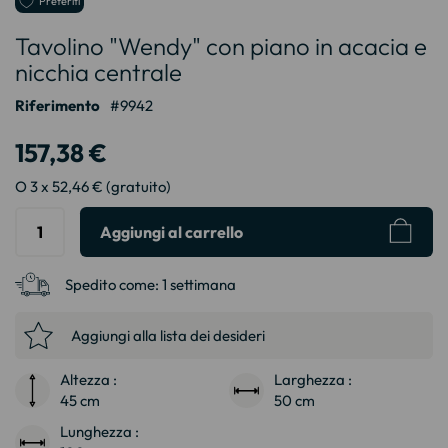
Preferiti
all'inizio
Tavolino "Wendy" con piano in acacia e
della
galleria
nicchia centrale
di
immagini
Riferimento
9942
157,38 €
O 3 x 52,46 € (gratuito)
Aggiungi al carrello
Spedito come:
1 settimana
Aggiungi alla lista dei desideri
Altezza :
Larghezza :
45 cm
50 cm
Lunghezza :