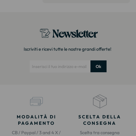
itazione."
Newsletter
Iscriviti e ricevi tutte le nostre grandi offerte!
Ok
MODALITÀ DI
SCELTA DELLA
PAGAMENTO
CONSEGNA
CB / Paypal / 3 and 4 X /
Scelta tra consegna