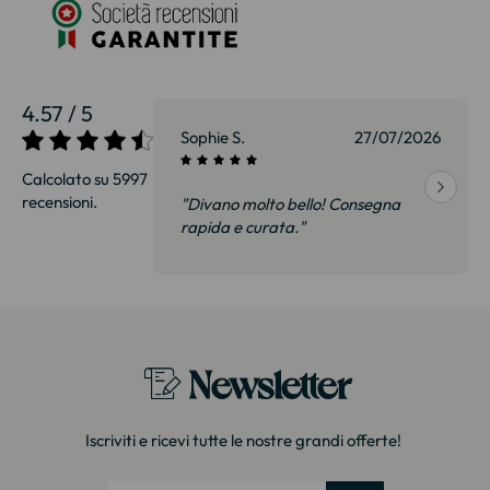
4.57 / 5
27/07/2026
Sophie S.
27/07/2026
Calcolato su 5997
recensioni.
onsegna
"Divano molto bello! Consegna
qualità, siamo
rapida e curata."
on delusi.
itazione."
Newsletter
Iscriviti e ricevi tutte le nostre grandi offerte!