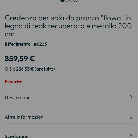
Vai
Credenza per sala da pranzo "Ilowa" in
all'inizio
della
legno di teak recuperato e metallo 200
galleria
cm
di
immagini
Riferimento
8223
859,59 €
O 3 x 286,53 € (gratuito)
Esaurito
Descrizione
Altre informazioni
Spedizione