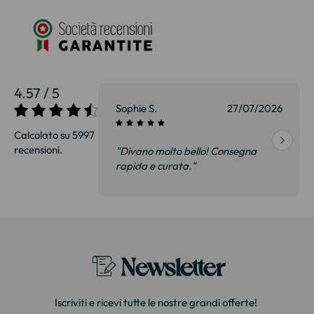
4.57 / 5
27/07/2026
Sophie S.
27/07/2026
Calcolato su 5997
recensioni.
onsegna
"Divano molto bello! Consegna
qualità, siamo
rapida e curata."
on delusi.
itazione."
Newsletter
Iscriviti e ricevi tutte le nostre grandi offerte!