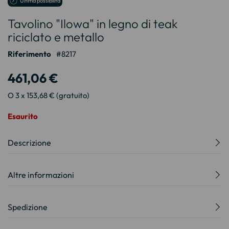
Ultima possibilità
all'inizio
Tavolino "Ilowa" in legno di teak
della
galleria
riciclato e metallo
di
immagini
Riferimento
8217
461,06 €
O 3 x 153,68 € (gratuito)
Esaurito
Descrizione
Altre informazioni
Spedizione