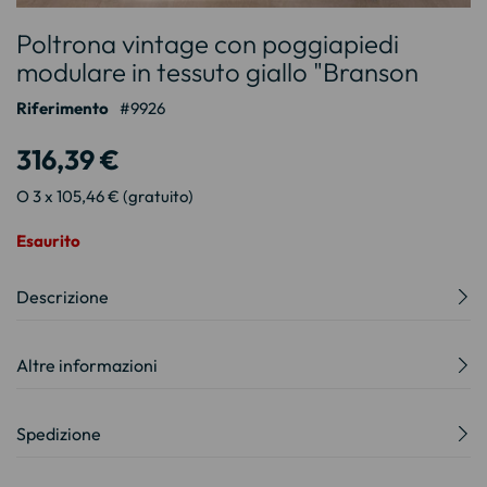
Vai
Poltrona vintage con poggiapiedi
all'inizio
della
modulare in tessuto giallo "Branson
galleria
Riferimento
9926
di
immagini
316,39 €
O 3 x 105,46 € (gratuito)
Esaurito
Descrizione
Altre informazioni
Spedizione