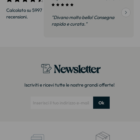
Calcolato su 5997
recensioni.
onsegna
"Divano molto bello! Consegna
qualità, siamo
rapida e curata."
on delusi.
itazione."
Newsletter
Iscriviti e ricevi tutte le nostre grandi offerte!
Ok