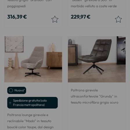
poggiapiedi
morbido velluto a coste verde
316,39 €
229,97 €
Poltrona girevole
Nuovo"
ultraconfortevole "Grundy" in
Spedizione gratuita (solo
tessuto microfibra grigio scuro
Francia metropolitana)
Poltrona lounge girevole e
reclinabile “Mado” in tessuto
bouclé color taupe, dal design