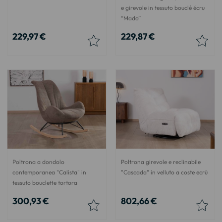
e girevole in tessuto bouclé écru
“Mado”
229,97 €
229,87 €
Poltrona a dondolo
Poltrona girevole e reclinabile
contemporanea "Calista" in
"Cascada" in velluto a coste ecrù
tessuto bouclette tortora
300,93 €
802,66 €