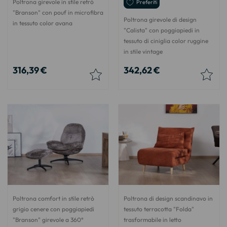
Poltrona girevole in stile retrò
Preferiti
"Branson" con pouf in microfibra
Poltrona girevole di design
in tessuto color avana
"Calista" con poggiapiedi in
tessuto di ciniglia color ruggine
in stile vintage
316,39 €
342,62 €
Poltrona comfort in stile retrò
Poltrona di design scandinavo in
grigio cenere con poggiapiedi
tessuto terracotta "Folda"
"Branson" girevole a 360°
trasformabile in letto