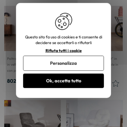
Questo sito fa uso di cookies e ti consente di
decidere se accettarli o rifiutarli
Rifiuta tutti i cookie
Poltrona avvolgente "Cascada"
Poltrona avvolgente "Bissett" in
Personalizza
in velluto a coste color terracotta
tessuto bianco e base girevole in
con poggiapiedi ribaltabile
metallo
802,66 €
229,97 €
Ok, accetta tutto