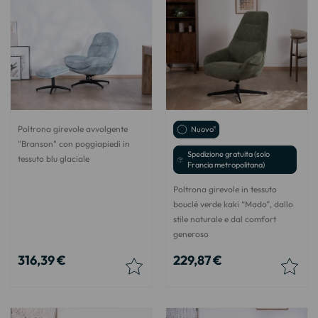
Poltrona girevole avvolgente
Nuovo"
"Branson" con poggiapiedi in
Spedizione gratuita (solo
tessuto blu glaciale
Francia metropolitana)
Poltrona girevole in tessuto
bouclé verde kaki “Mado”, dallo
stile naturale e dal comfort
generoso
316,39 €
229,87 €