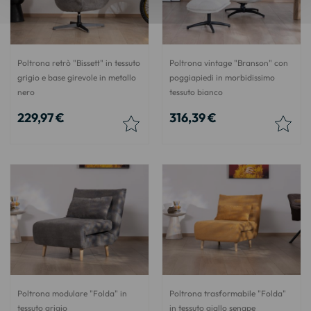
Poltrona retrò "Bissett" in tessuto
Poltrona vintage "Branson" con
grigio e base girevole in metallo
poggiapiedi in morbidissimo
nero
tessuto bianco
229,97 €
316,39 €
Poltrona modulare "Folda" in
Poltrona trasformabile "Folda"
tessuto grigio
in tessuto giallo senape