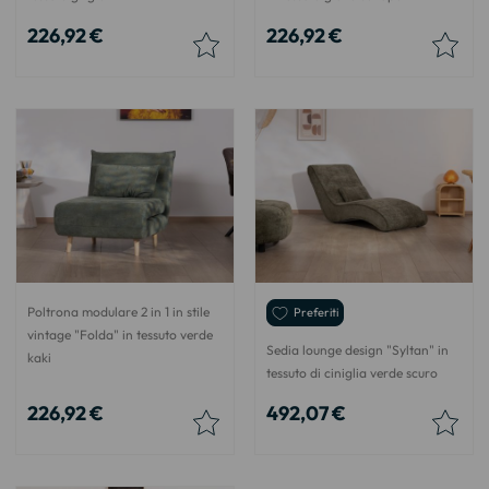
226,92 €
226,92 €
Poltrona modulare 2 in 1 in stile
Preferiti
vintage "Folda" in tessuto verde
Sedia lounge design "Syltan" in
kaki
tessuto di ciniglia verde scuro
226,92 €
492,07 €