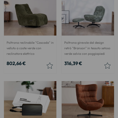
Poltrona reclinabile "Cascada" in
Poltrona girevole dal design
velluto a coste verde con
retrò "Branson" in tessuto setoso
reclinatore elettrico
verde salvia con poggiapiedi
802,66 €
316,39 €