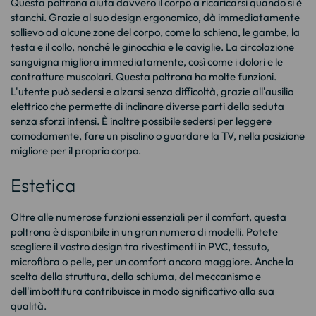
Questa poltrona aiuta davvero il corpo a ricaricarsi quando si è
stanchi. Grazie al suo design ergonomico, dà immediatamente
sollievo ad alcune zone del corpo, come la schiena, le gambe, la
testa e il collo, nonché le ginocchia e le caviglie. La circolazione
sanguigna migliora immediatamente, così come i dolori e le
contratture muscolari. Questa poltrona ha molte funzioni.
L'utente può sedersi e alzarsi senza difficoltà, grazie all'ausilio
elettrico che permette di inclinare diverse parti della seduta
senza sforzi intensi. È inoltre possibile sedersi per leggere
comodamente, fare un pisolino o guardare la TV, nella posizione
migliore per il proprio corpo.
Estetica
Oltre alle numerose funzioni essenziali per il comfort, questa
poltrona è disponibile in un gran numero di modelli. Potete
scegliere il vostro design tra rivestimenti in PVC, tessuto,
microfibra o pelle, per un comfort ancora maggiore. Anche la
scelta della struttura, della schiuma, del meccanismo e
dell'imbottitura contribuisce in modo significativo alla sua
qualità.