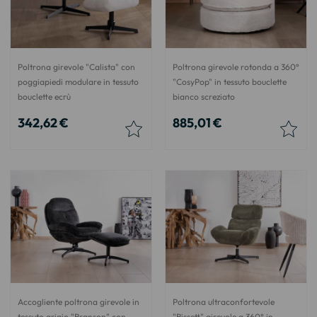
Poltrona girevole "Calista" con
Poltrona girevole rotonda a 360°
poggiapiedi modulare in tessuto
"CosyPop" in tessuto bouclette
bouclette ecrù
bianco screziato
342,62 €
885,01 €
Accogliente poltrona girevole in
Poltrona ultraconfortevole
tessuto grigio "Branson" con
"Bissett" girevole a 360° in