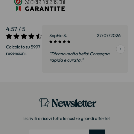
4.57 / 5
27/07/2026
Sophie S.
27/07/2026
Calcolato su 5997
recensioni.
onsegna
"Divano molto bello! Consegna
qualità, siamo
rapida e curata."
on delusi.
itazione."
Newsletter
Iscriviti e ricevi tutte le nostre grandi offerte!