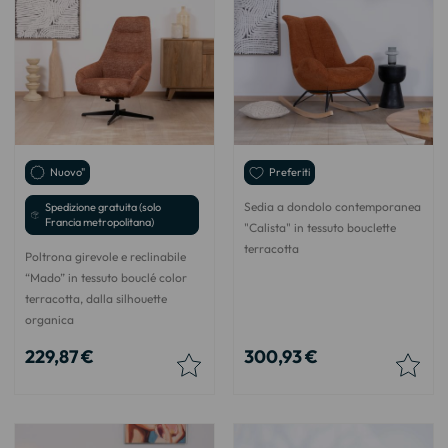
Nuovo"
Preferiti
Sedia a dondolo contemporanea
Spedizione gratuita (solo
Francia metropolitana)
"Calista" in tessuto bouclette
terracotta
Poltrona girevole e reclinabile
“Mado” in tessuto bouclé color
terracotta, dalla silhouette
organica
229,87 €
300,93 €