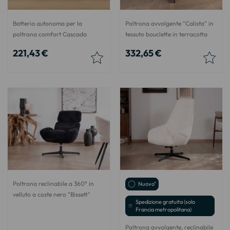
Batteria autonoma per la
Poltrona avvolgente "Calista" in
poltrona comfort Cascada
tessuto bouclette in terracotta
221,43 €
332,65 €
Poltrona reclinabile a 360° in
Nuovo"
velluto a coste nero "Bissett"
Spedizione gratuita (solo
Francia metropolitana)
Poltrona avvolgente, reclinabile