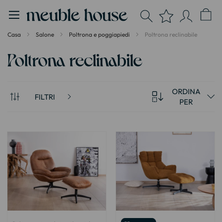
Pannello di gestione dei cookies
Casa
Salone
Poltrona e poggiapiedi
Poltrona reclinabile
Poltrona reclinabile
ORDINA
FILTRI
PER