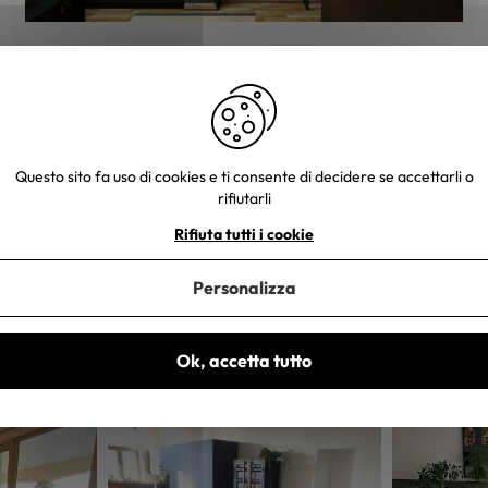
Come si arreda un soggiorno piccolo?
Questo sito fa uso di cookies e ti consente di decidere se accettarli o
rifiutarli
Rifiuta tutti i cookie
Personalizza
Ok, accetta tutto
e tue foto. Un piccolo regalo ti sarà inviato entro 48-72 ore lavorative