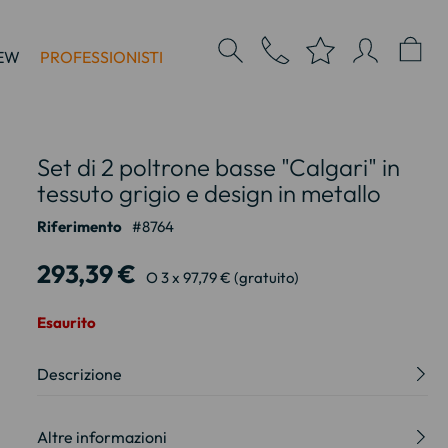
EW
PROFESSIONISTI
Set di 2 poltrone basse "Calgari" in
tessuto grigio e design in metallo
Riferimento
8764
293,39 €
O 3 x 97,79 € (gratuito)
Esaurito
Descrizione
Altre informazioni