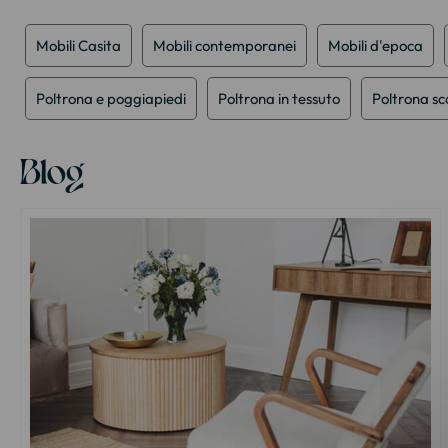
della
galleria
Mobili Casita
Mobili contemporanei
Mobili d'epoca
di
immagini
Poltrona e poggiapiedi
Poltrona in tessuto
Poltrona s
Blog