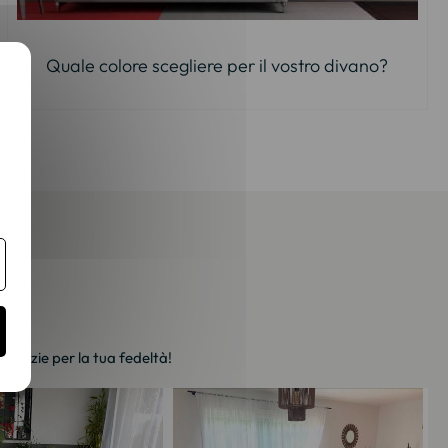
Quale colore scegliere per il vostro divano?
. Grazie per la tua fedeltà!