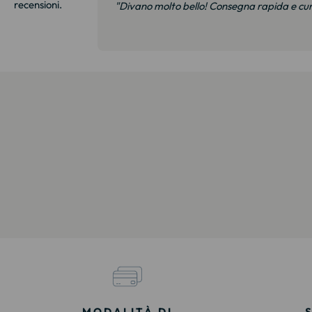
recensioni.
i e soprattutto
"Divano molto bello! Consegna rapida e cu
MODALITÀ DI