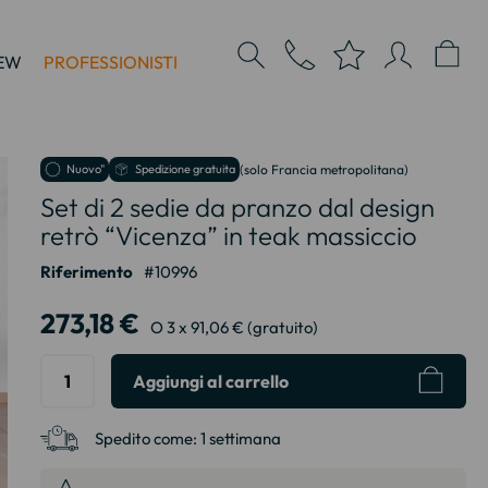
EW
PROFESSIONISTI
Nuovo"
Spedizione gratuita
(solo Francia metropolitana)
Set di 2 sedie da pranzo dal design
retrò “Vicenza” in teak massiccio
Riferimento
10996
273,18 €
O 3 x 91,06 € (gratuito)
Aggiungi al carrello
Spedito come:
1 settimana