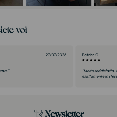
iete voi
27/07/2026
Patrice G.
rata."
"Molto soddisfatto. A
esattamente lo stes
Newsletter