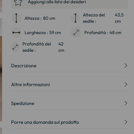
Aggiungi alla lista dei desideri
Altezza del
43,5
Altezza :
80 cm
sedile :
cm
Larghezza :
59 cm
Profondità :
48 cm
Profondità del
42
sedile :
cm
Descrizione
Altre informazioni
Spedizione
Porre una domanda sul prodotto