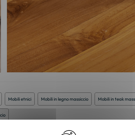
Mobili etnici
Mobili in legno massiccio
Mobili in teak mass
cio