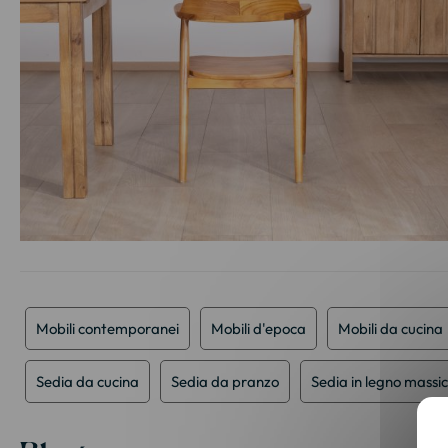
Vai
all'inizio
della
galleria
Mobili contemporanei
Mobili d'epoca
Mobili da cucina
di
immagini
Sedia da cucina
Sedia da pranzo
Sedia in legno massic