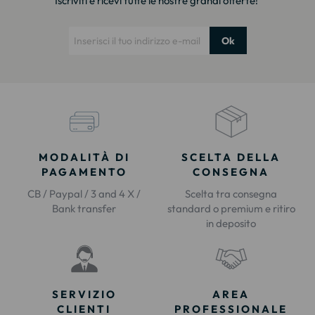
Iscriviti e ricevi tutte le nostre grandi offerte!
Ok
MODALITÀ DI
SCELTA DELLA
PAGAMENTO
CONSEGNA
CB / Paypal / 3 and 4 X /
Scelta tra consegna
Bank transfer
standard o premium e ritiro
in deposito
SERVIZIO
AREA
CLIENTI
PROFESSIONALE