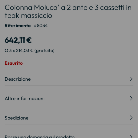
Colonna Moluca' a 2 ante e 3 cassetti in
all'inizio
della
teak massiccio
galleria
Riferimento
8034
di
immagini
642,11 €
O 3 x 214,03 € (gratuito)
Esaurito
Descrizione
Altre informazioni
Spedizione
Porre una domanda sul prodotto