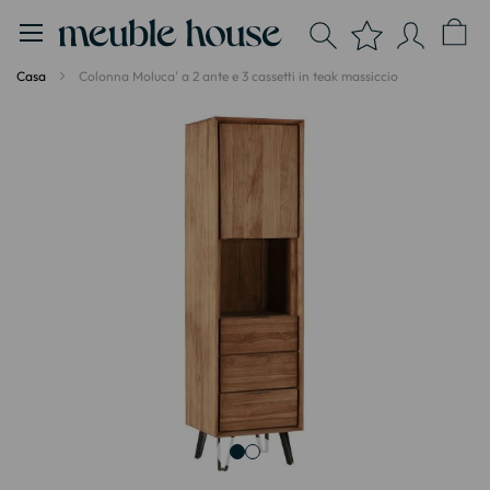
Pannello di gestione dei cookies
Casa
Colonna Moluca' a 2 ante e 3 cassetti in teak massiccio
Vai
alla
fine
della
galleria
di
immagini
Vai