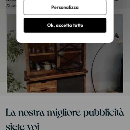
72 ore lavorative. Grazie per la tua fedeltà!
Personalizza
Ok, accetta tutto
La nostra migliore pubblicità
siete voi