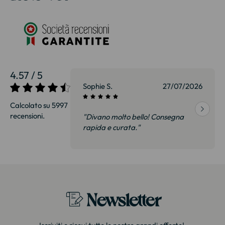
4.57 / 5
27/07/2026
Sophie S.
27/07/2026
Calcolato su 5997
recensioni.
onsegna
"Divano molto bello! Consegna
qualità, siamo
rapida e curata."
on delusi.
itazione."
Newsletter