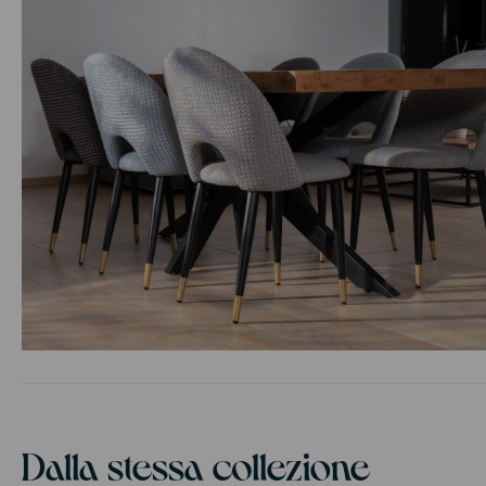
Vai
all'inizio
della
galleria
di
Dalla stessa collezione
immagini