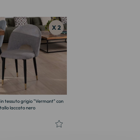
X 2
e in tessuto grigio "Vermont" con
allo laccato nero
€