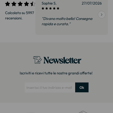
27/07/2026
Sophie S.
27/07/2026
Calcolato su 5997
recensioni.
onsegna
"Divano molto bello! Consegna
qualità, siamo
rapida e curata."
on delusi.
itazione."
Newsletter
Iscriviti e ricevi tutte le nostre grandi offerte!
Ok