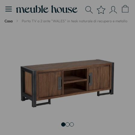
Pannello di gestione dei cookies
Casa
Porta TV a 2 ante "WALES" in teak naturale di recupero e metallo
Vai
alla
fine
della
galleria
di
immagini
Vai