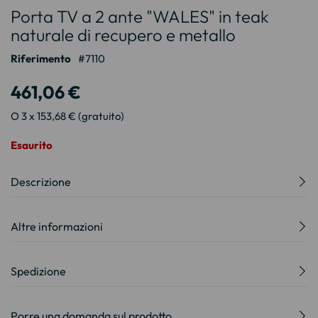
Porta TV a 2 ante "WALES" in teak
all'inizio
della
naturale di recupero e metallo
galleria
Riferimento
7110
di
immagini
461,06 €
O 3 x 153,68 € (gratuito)
Esaurito
Descrizione
Altre informazioni
Spedizione
Porre una domanda sul prodotto