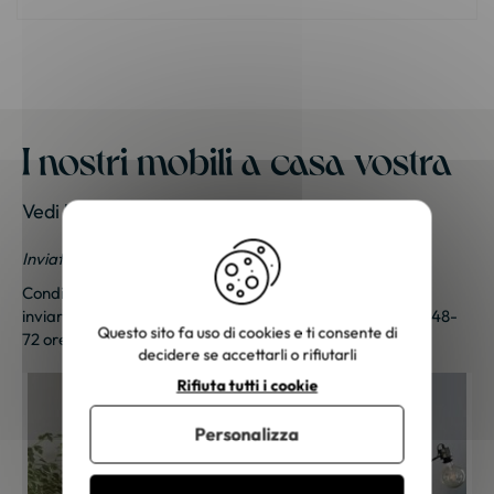
I nostri mobili a casa vostra
Vedi le foto dei nostri clienti
Inviateci le vostre foto; una piccola sorpresa vi aspetta!
Condividi le tue foto e ricevi una sorpresa!
Clicca qui
per
inviarci le tue foto. Un piccolo regalo ti sarà inviato entro 48-
Questo sito fa uso di cookies e ti consente di
72 ore lavorative. Grazie per la tua fedeltà!
decidere se accettarli o rifiutarli
Rifiuta tutti i cookie
Personalizza