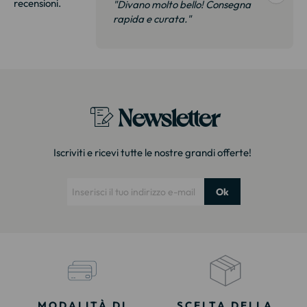
recensioni.
onsegna
"Divano molto bello! Consegna
qualità, siamo
rapida e curata."
on delusi.
itazione."
Newsletter
Iscriviti e ricevi tutte le nostre grandi offerte!
Ok
MODALITÀ DI
SCELTA DELLA