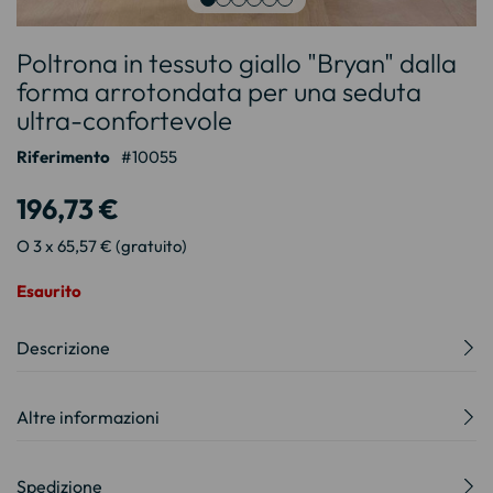
Vai
Poltrona in tessuto giallo "Bryan" dalla
all'inizio
della
forma arrotondata per una seduta
galleria
ultra-confortevole
di
immagini
Riferimento
10055
196,73 €
O 3 x 65,57 € (gratuito)
Esaurito
Descrizione
Altre informazioni
Spedizione