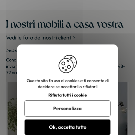
I nostri mobili a casa vostra
Vedi le foto dei nostri clienti
Inviateci le vostre foto; una piccola sorpresa vi aspetta!
Condividi le tue foto e ricevi una sorpresa!
Clicca qui
per
inviarci le tue foto. Un piccolo regalo ti sarà inviato entro 48-
72 ore lavorative. Grazie per la tua fedeltà!
Questo sito fa uso di cookies e ti consente di
decidere se accettarli o rifiutarli
Rifiuta tutti i cookie
Personalizza
Ok, accetta tutto