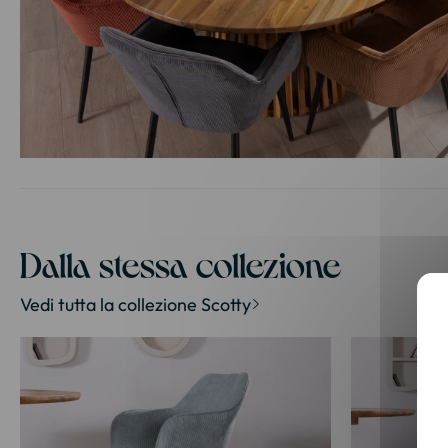
Vai
all'inizio
della
galleria
di
Dalla stessa collezione
immagini
Vedi tutta la collezione Scotty