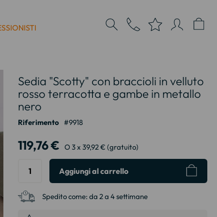
SSIONISTI
Sedia "Scotty" con braccioli in velluto
rosso terracotta e gambe in metallo
nero
Riferimento
9918
119,76 €
O 3 x 39,92 € (gratuito)
Aggiungi al carrello
Spedito come:
da 2 a 4 settimane