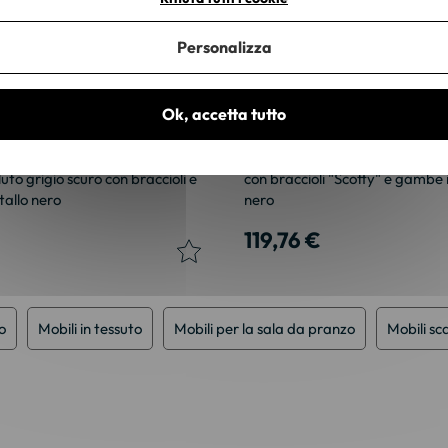
Personalizza
Ok, accetta tutto
nzo contemporanea "Scotty" in
Sedia contemporanea in vellut
luto grigio scuro con braccioli e
con braccioli "Scotty" e gambe 
allo nero
nero
119,76 €
o
Mobili in tessuto
Mobili per la sala da pranzo
Mobili sc