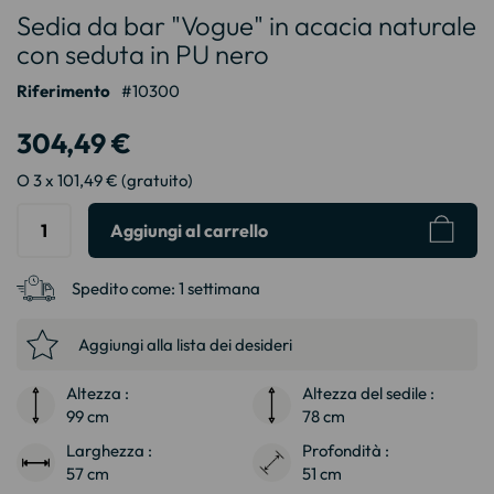
Sedia da bar "Vogue" in acacia naturale
all'inizio
della
con seduta in PU nero
galleria
Riferimento
10300
di
immagini
304,49 €
O 3 x 101,49 € (gratuito)
Aggiungi al carrello
Spedito come:
1 settimana
Aggiungi alla lista dei desideri
Altezza :
Altezza del sedile :
99 cm
78 cm
Larghezza :
Profondità :
57 cm
51 cm