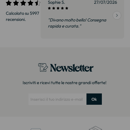
27/07/2026
Sophie S.
27/07/2026
Calcolato su 5997
recensioni.
onsegna
"Divano molto bello! Consegna
qualità, siamo
rapida e curata."
on delusi.
itazione."
Newsletter
Iscriviti e ricevi tutte le nostre grandi offerte!
Ok