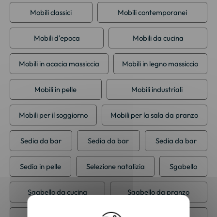
Mobili classici
Mobili contemporanei
Mobili d'epoca
Mobili da cucina
Mobili in acacia massiccia
Mobili in legno massiccio
Mobili in pelle
Mobili industriali
Mobili per il soggiorno
Mobili per la sala da pranzo
Sedia da bar
Sedia da bar
Sedia da bar
Sedia in pelle
Selezione natalizia
Sgabello
Sgabello da cucina
Sgabello da pranzo