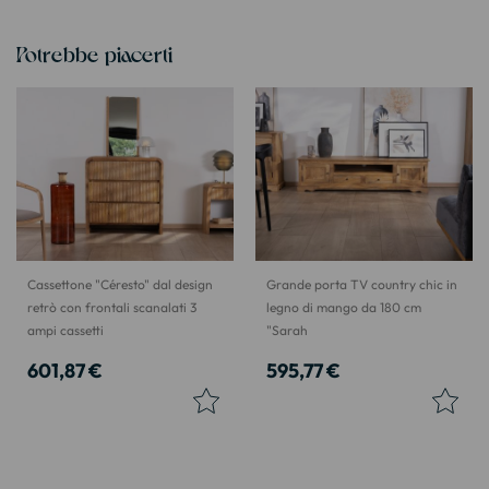
Potrebbe piacerti
Cassettone "Céresto" dal design
Grande porta TV country chic in
retrò con frontali scanalati 3
legno di mango da 180 cm
ampi cassetti
"Sarah
601,87 €
595,77 €