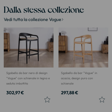
Dalla stessa collezione
Vedi tutta la collezione Vogue
Sgabello da bar nero di design
Sgabello da bar "Vogue" in
"Vogue" con schienale in legno e
acacia, design puro con
seduta imbottita
schienale
302,97 €
297,88 €