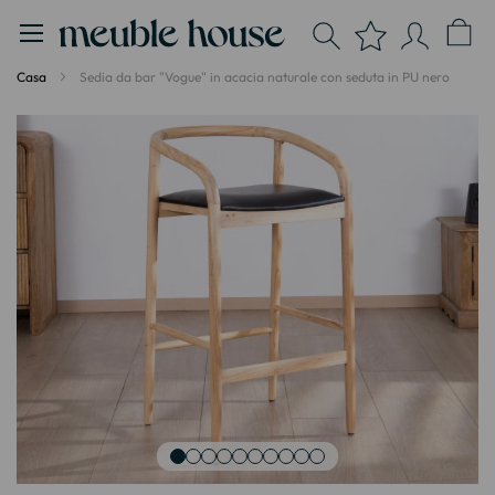
Pannello di gestione dei cookies
Casa
Sedia da bar "Vogue" in acacia naturale con seduta in PU nero
Vai
alla
fine
della
galleria
di
immagini
Vai