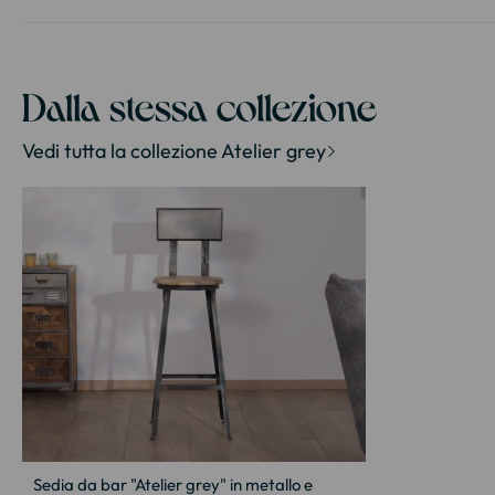
della
galleria
di
immagini
Dalla stessa collezione
Vedi tutta la collezione Atelier grey
Sedia da bar "Atelier grey" in metallo e