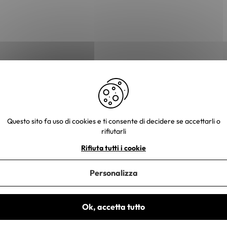
Mobili in legno massiccio
Mobili in mango massiccio
Mobili
r
Sedia da bar
Sgabello
Sgabello da cucina
Sgabell
Questo sito fa uso di cookies e ti consente di decidere se accettarli o
rifiutarli
Rifiuta tutti i cookie
Personalizza
Ok, accetta tutto