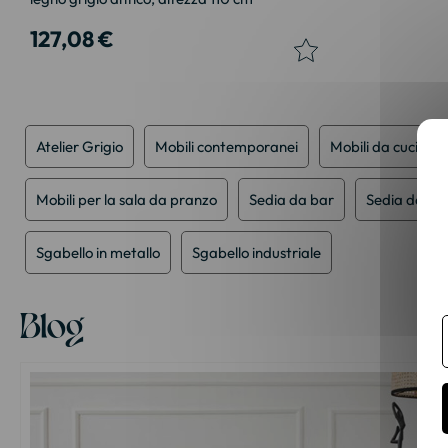
127,08 €
Atelier Grigio
Mobili contemporanei
Mobili da cucina
Mobili per la sala da pranzo
Sedia da bar
Sedia da ba
Sgabello in metallo
Sgabello industriale
Blog