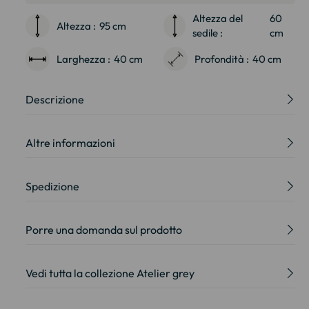
Altezza del
60
Altezza :
95 cm
sedile :
cm
Larghezza :
40 cm
Profondità :
40 cm
Descrizione
Altre informazioni
Spedizione
Porre una domanda sul prodotto
Vedi tutta la collezione Atelier grey