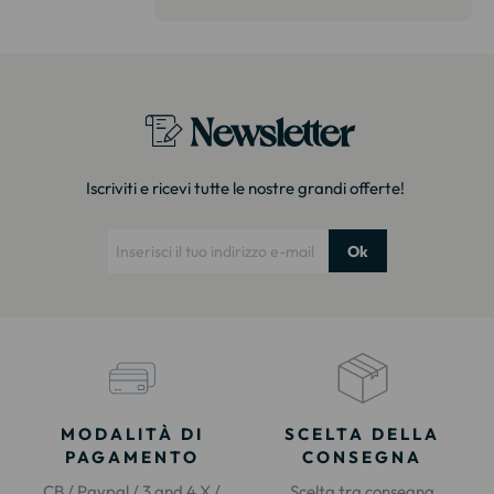
itazione."
Newsletter
Iscriviti e ricevi tutte le nostre grandi offerte!
Ok
MODALITÀ DI
SCELTA DELLA
PAGAMENTO
CONSEGNA
CB / Paypal / 3 and 4 X /
Scelta tra consegna