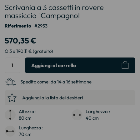
Scrivania a 3 cassetti in rovere
all'inizio
della
massiccio "Campagnol
galleria
Riferimento
2953
di
immagini
570,35 €
O 3 x 190,11 € (gratuito)
Aggiungi al carrello
Spedito come:
da 14 a 16 settimane
Aggiungi alla lista dei desideri
Altezza :
Larghezza :
80 cm
40 cm
Lunghezza :
70 cm