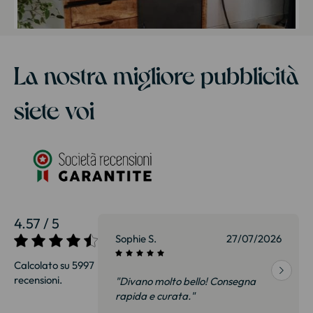
La nostra migliore pubblicità
siete voi
4.57 / 5
27/07/2026
Sophie S.
27/07/2026
Calcolato su 5997
recensioni.
onsegna
"Divano molto bello! Consegna
qualità, siamo
rapida e curata."
on delusi.