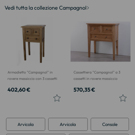
Vedi tutta la collezione Campagnol
Armadietto "Campagnol" in
Cassettiera "Campagnol" a 3
rovere massiccio con 3 cassetti
cassetti in rovere massiccio
402,60 €
570,35 €
Arvicola
Arvicola
Console