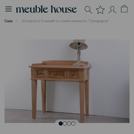
Pannello di gestione dei cookies
Casa
Scrivania a 3 cassetti in rovere massiccio "Campagnol
Vai
alla
fine
della
galleria
di
immagini
Vai