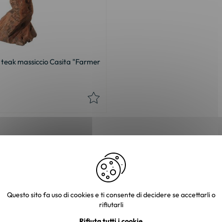
n teak massiccio Casita "Farmer
do una dinamica speciale allo spazio che occupa. Con il suo aspetto ri
Questo sito fa uso di cookies e ti consente di decidere se accettarli o
ali. Grazie alla diversità di forme e materiali, questo tipo di tavolo c
rifiutarli
Rifiuta tutti i cookie