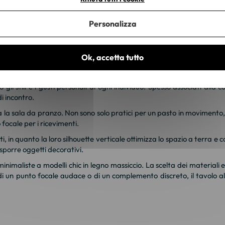
e che struttura lo spazio e riflette il vostro stile di vita. Può esse
radizionale. Il suo design sobrio ed elegante lo rende un element
Personalizza
Ok, accetta tutto
onalità, offrendo sia un aspetto estetico raffinato che un pratico uti
i stili e i gusti personali di ogni individuo. Spesso associati alla co
i incontro.
esa la sala da pranzo. Non sono solo pratici per un pasto in movimento
focale per i ricevimenti.
otti, in quanto la loro silhouette verticale ottimizza lo spazio a terra 
sporre oggetti decorativi.
minimaliste a modelli chic in legno massiccio. La scelta dei materiali e 
i un punto focale audace o di un complemento discreto, il tavolo alt