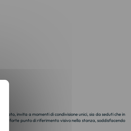
alzato, invita a momenti di condivisione unici, sia da seduti che in
rea un forte punto di riferimento visivo nella stanza, soddisfacendo