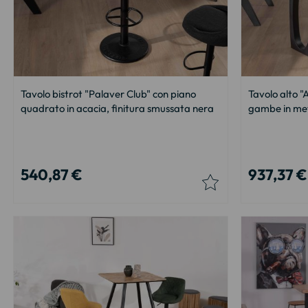
Tavolo bistrot "Palaver Club" con piano
Tavolo alto "
quadrato in acacia, finitura smussata nera
gambe in met
540,87 €
937,37 €