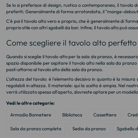
Se lo si preferisce di design, rustico o contemporaneo, il tavolo
preferiti. Generalmente di forma arrotondata, il "mange-debout"
C'è poi il tavolo alto vero e proprio, che è generalmente di forma
proprio stile con altri
sgabelli da bar
. Infine, il tavolo alto può a
Come scegliere il tavolo alto perfetto
Quando si sceglie il tavolo alto per la sala da pranzo, è necessa
spazio disponibile per ospitare il tavolo alto nella sala da pranzo 
pasti attorno al tavolo alto della sala da pranzo.
L'altezza del tavolo: è l'elemento decisivo in quanto è la misura 
regolabili in altezza. Il materiale: qui la scelta è ampia. Nel nostro
verrà utilizzato spesso all'aperto, dovreste optare per un modello
Vedi le altre categorie:
Armadio Bonnetiere
Biblioteca
Cassettiera
Cred
Sala da pranzo completa
Sedia da pranzo
Sgabello 