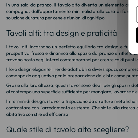
In una sala da pranzo, il tavolo alto diventa un elemento central
campagna, dall'appartamento minimalista alla casa di famiglia t
soluzione duratura per cene e riunioni di ogni tipo.
Tavoli alti: tra design e praticità
I tavoli alti incarnano un perfetto equilibrio tra design e funzi
prospettiva fresca e dinamica allo spazio da pranzo e riflettendo gl
trovano posto negli interni contemporanei per creare caldi punti d
Il loro design elegante li rende adattabili a diversi spazi, compr
come spazio aggiuntivo per la preparazione dei cibi o come punto 
Grazie alla loro altezza, questi tavoli sono ideali per gli spazi rid
al contempo una superficie sufficiente per mangiare, lavorare o e
In termini di design, i tavoli alti spaziano da strutture metalliche 
contrastare con l'arredamento esistente. Che siate alla ricerca d
abitativo con stile ed efficienza.
Quale stile di tavolo alto scegliere?