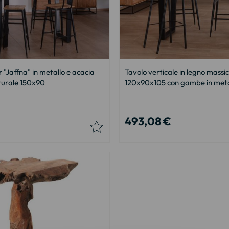
 "Jaffna" in metallo e acacia
Tavolo verticale in legno massic
turale 150x90
120x90x105 con gambe in meta
493,08 €