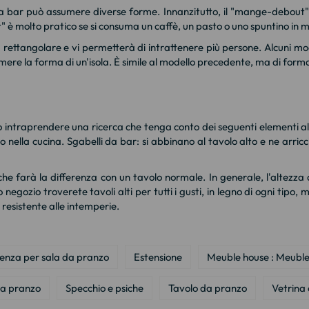
 da bar può assumere diverse forme. Innanzitutto, il "mange-debout" è 
 è molto pratico se si consuma un caffè, un pasto o uno spuntino in
 rettangolare e vi permetterà di intrattenere più persone. Alcuni mode
ssumere la forma di un'isola. È simile al modello precedente, ma di fo
rio intraprendere una ricerca che tenga conto dei seguenti elementi 
o nella cucina. Sgabelli da bar: si abbinano al tavolo alto e ne arricc
che farà la differenza con un tavolo normale. In generale, l'altezza 
 negozio troverete tavoli alti per tutti i gusti, in legno di ogni tipo, m
 resistente alle intemperie.
enza per sala da pranzo
Estensione
Meuble house : Meuble
da pranzo
Specchio e psiche
Tavolo da pranzo
Vetrina 