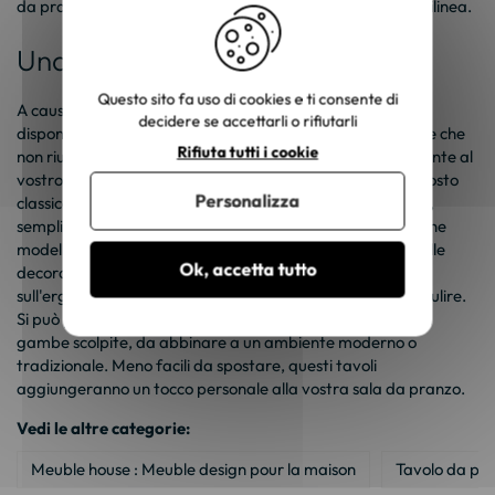
da pranzo, che spesso è composta da mobili di forma rettilinea.
Una vasta gamma di scelte
Questo sito fa uso di cookies e ti consente di
A causa della sua popolarità, questo formato di tavolo è
decidere se accettarli o rifiutarli
disponibile in un'ampia varietà di stili. È quindi improbabile che
Rifiuta tutti i cookie
non riusciate a trovare un mobile che si adatti perfettamente al
vostro arredamento, qualunque esso sia! In uno stile piuttosto
Personalizza
classico, si trovano diversi tavoli dalle forme dritte e corte,
semplici e robuste. Spesso realizzati in legno, esistono anche
modelli minimalisti con struttura in acciaio. Poco attento alle
Ok, accetta tutto
decorazioni, questo stile si concentra sul comfort e
sull'ergonomia: questi tavoli sono facili da spostare e da pulire.
Si può poi passare a modelli più elaborati, ad esempio con
gambe scolpite, da abbinare a un ambiente moderno o
tradizionale. Meno facili da spostare, questi tavoli
aggiungeranno un tocco personale alla vostra sala da pranzo.
Vedi le altre categorie:
Meuble house : Meuble design pour la maison
Tavolo da pr