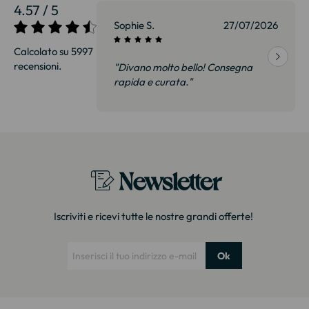
4.57 / 5
27/07/2026
Sophie S.
27/07/2026
Calcolato su 5997
recensioni.
onsegna
"Divano molto bello! Consegna
qualità, siamo
rapida e curata."
on delusi.
itazione."
Newsletter
Iscriviti e ricevi tutte le nostre grandi offerte!
Ok