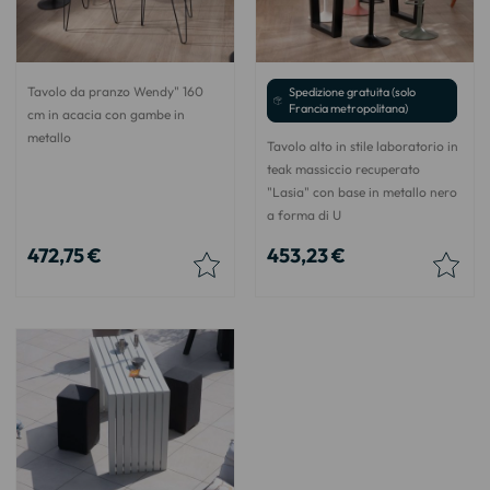
Tavolo da pranzo Wendy" 160
Spedizione gratuita (solo
Francia metropolitana)
cm in acacia con gambe in
metallo
Tavolo alto in stile laboratorio in
teak massiccio recuperato
"Lasia" con base in metallo nero
a forma di U
472,75 €
453,23 €