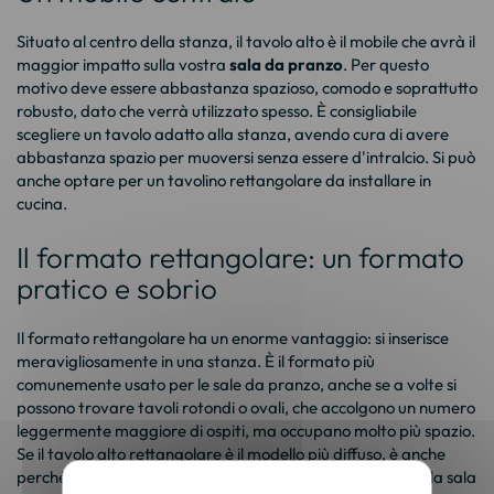
Situato al centro della stanza, il tavolo alto è il mobile che avrà il
maggior impatto sulla vostra
sala da pranzo
. Per questo
motivo deve essere abbastanza spazioso, comodo e soprattutto
robusto, dato che verrà utilizzato spesso. È consigliabile
scegliere un tavolo adatto alla stanza, avendo cura di avere
abbastanza spazio per muoversi senza essere d'intralcio. Si può
anche optare per un tavolino rettangolare da installare in
cucina.
Il formato rettangolare: un formato
pratico e sobrio
Il formato rettangolare ha un enorme vantaggio: si inserisce
meravigliosamente in una stanza. È il formato più
comunemente usato per le sale da pranzo, anche se a volte si
possono trovare tavoli rotondi o ovali, che accolgono un numero
leggermente maggiore di ospiti, ma occupano molto più spazio.
Se il tavolo alto rettangolare è il modello più diffuso, è anche
perché garantisce una maggiore coerenza con il resto della sala