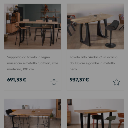
Supporto da tavolo in legno
Tavolo alto "Audacio" in acacia
massiccio e metallo "Jaffna", stile
da 185 cm e gambe in metallo
moderno, 190 cm
nero
691,33 €
937,37 €