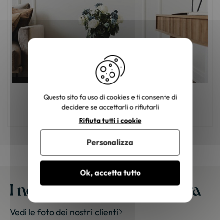
Questo sito fa uso di cookies e ti consente di
Mobili in legno: come scegliere il colore
decidere se accettarli o rifiutarli
giusto?
Rifiuta tutti i cookie
Personalizza
Ok, accetta tutto
I nostri mobili a casa vostra
Vedi le foto dei nostri clienti