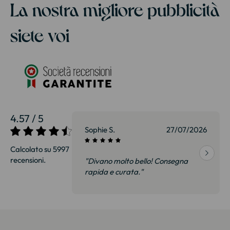
La nostra migliore pubblicità
siete voi
4.57 / 5
27/07/2026
Sophie S.
27/07/2026
Calcolato su 5997
recensioni.
onsegna
"Divano molto bello! Consegna
qualità, siamo
rapida e curata."
on delusi.
itazione."