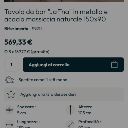
Vai
Tavolo da bar "Jaffna" in metallo e
all'inizio
della
acacia massiccia naturale 150x90
galleria
Riferimento
9211
di
immagini
569,33 €
O 3 x 189,77 € (gratuito)
Aggiungi al carrello
Spedito come:
1 settimana
Aggiungi alla lista dei desideri
Spessore :
Altezza :
5 cm
105 cm
Lunghezza :
Profondità :
150 cm
90 cm