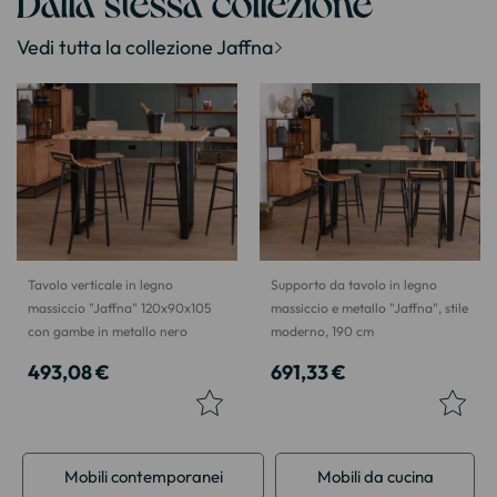
Dalla stessa collezione
Vedi tutta la collezione Jaffna
Tavolo verticale in legno
Supporto da tavolo in legno
massiccio "Jaffna" 120x90x105
massiccio e metallo "Jaffna", stile
con gambe in metallo nero
moderno, 190 cm
493,08 €
691,33 €
Mobili contemporanei
Mobili da cucina