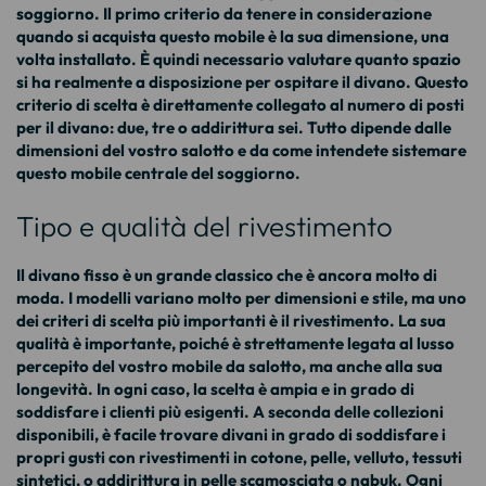
soggiorno. Il primo criterio da tenere in considerazione
quando si acquista questo mobile è la sua dimensione, una
volta installato. È quindi necessario valutare quanto spazio
si ha realmente a disposizione per ospitare il divano. Questo
criterio di scelta è direttamente collegato al numero di posti
per il divano: due, tre o addirittura sei. Tutto dipende dalle
dimensioni del vostro salotto e da come intendete sistemare
questo mobile centrale del soggiorno.
Tipo e qualità del rivestimento
Il divano fisso è un grande classico che è ancora molto di
moda. I modelli variano molto per dimensioni e stile, ma uno
dei criteri di scelta più importanti è il rivestimento. La sua
qualità è importante, poiché è strettamente legata al lusso
percepito del vostro
mobile da salotto
, ma anche alla sua
longevità. In ogni caso, la scelta è ampia e in grado di
soddisfare i clienti più esigenti. A seconda delle collezioni
disponibili, è facile trovare
divani
in grado di soddisfare i
propri gusti con rivestimenti in cotone, pelle, velluto, tessuti
sintetici, o addirittura in pelle scamosciata o nabuk. Ogni