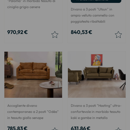
"Paloma" in morbido tessuto di
ciniglia grigio cenere
Divano a 3 posti "Utsun" in
ampio velluto cammello con
poggiatesta ribaltabili
970,92 €
840,53 €
Accogliente divano
Divano a 3 posti "Hasting" ultra-
contemporaneo a 2 posti "Odéa"
confortevole in morbido tessuto
in tessuto giallo senape
kaki e gambe in metallo
785,83 €
631,86 €