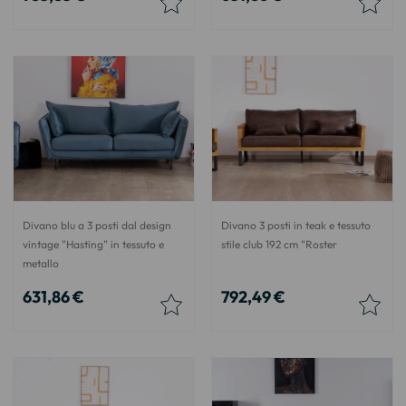
Divano blu a 3 posti dal design
Divano 3 posti in teak e tessuto
vintage "Hasting" in tessuto e
stile club 192 cm "Roster
metallo
631,86 €
792,49 €