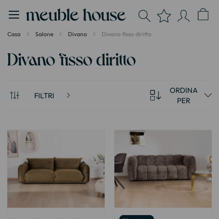
Pannello di gestione dei cookies
Casa
Salone
Divano
Divano fisso diritto
Divano fisso diritto
ORDINA
FILTRI
PER