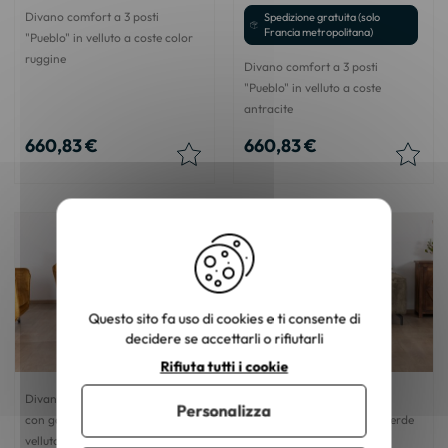
Divano comfort a 3 posti
Spedizione gratuita (solo
Francia metropolitana)
"Pueblo" in velluto a coste color
ruggine
Divano comfort a 3 posti
"Pueblo" in velluto a coste
antracite
660,83 €
660,83 €
Questo sito fa uso di cookies e ti consente di
decidere se accettarli o rifiutarli
Rifiuta tutti i cookie
Divano a 3 posti "Hasting" ocra
Divano comfort a 3 posti
Personalizza
con gambe in metallo e tocco di
"Pueblo" in velluto a coste verde
velluto
kaki