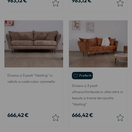
983,12 €
983,12 €
Divano a 3 posti "Hasting" in
Preferiti
velluto a coste color cammello
Divano a 3 posti
ultraconfortevole in stile retrò in
tessuto a trama terracotta
"Hasting"
666,42 €
666,42 €