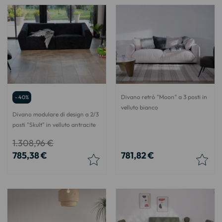
Divano retrò "Moon" a 3 posti in
- 40%
velluto bianco
Divano modulare di design a 2/3
posti "Skult" in velluto antracite
1.308,96 €
785,38 €
781,82 €