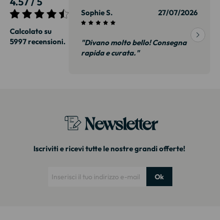
4.57 / 5
27/07/2026
Sophie S.
27/07/2026
Calcolato su
5997 recensioni.
consegna
"Divano molto bello! Consegna
 qualità, siamo
rapida e curata."
 non delusi.
sitazione."
Newsletter
Iscriviti e ricevi tutte le nostre grandi offerte!
Ok