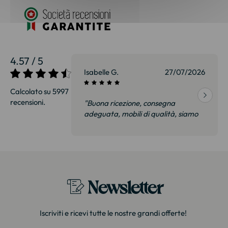
4.57 / 5
27/07/2026
Sophie S.
27/07/2026
Calcolato su 5997
recensioni.
onsegna
"Divano molto bello! Consegna
qualità, siamo
rapida e curata."
on delusi.
itazione."
Newsletter
Iscriviti e ricevi tutte le nostre grandi offerte!