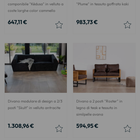
componibile "Kédusa" in velluto a
"Plume" in tessuto goffrato kaki
coste larghe color cammello
647,11 €
983,73 €
Divano modulare di design a 2/3
Divano a 2 posti "Roster" in
posti "Skult" in velluto antracite
legno di teak e tessuto in
similpelle avana
1.308,96 €
594,95 €