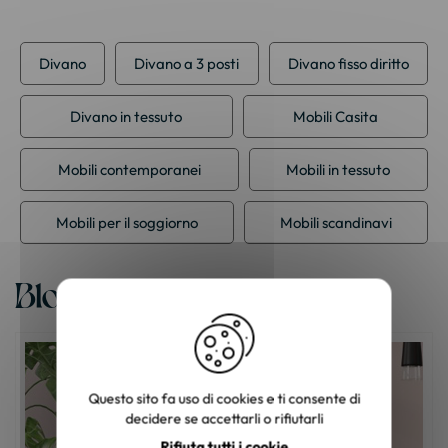
Divano
Divano a 3 posti
Divano fisso diritto
Divano in tessuto
Mobili Casita
Mobili contemporanei
Mobili in tessuto
Mobili per il soggiorno
Mobili scandinavi
Blog
Questo sito fa uso di cookies e ti consente di
decidere se accettarli o rifiutarli
Rifiuta tutti i cookie