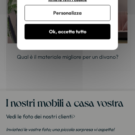
Personalizza
Ok, accetta tutto
Qual è il materiale migliore per un divano?
I nostri mobili a casa vostra
Vedi le foto dei nostri clienti
Inviateci le vostre foto; una piccola sorpresa vi aspetta!