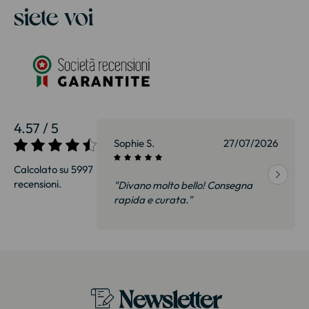
siete voi
4.57 / 5
27/07/2026
Sophie S.
27/07/2026
Calcolato su 5997
recensioni.
onsegna
"Divano molto bello! Consegna
qualità, siamo
rapida e curata."
on delusi.
itazione."
Newsletter