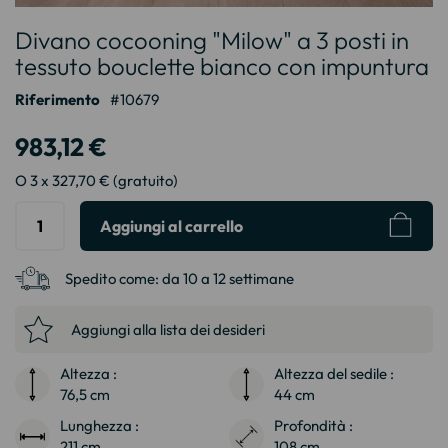
Vai
Divano cocooning "Milow" a 3 posti in
all'inizio
della
tessuto bouclette bianco con impuntura
galleria
Riferimento
10679
di
immagini
983,12 €
O 3 x 327,70 € (gratuito)
Aggiungi al carrello
Spedito come:
da 10 a 12 settimane
Aggiungi alla lista dei desideri
Altezza :
Altezza del sedile :
76,5 cm
44 cm
Lunghezza :
Profondità :
211 cm
108 cm