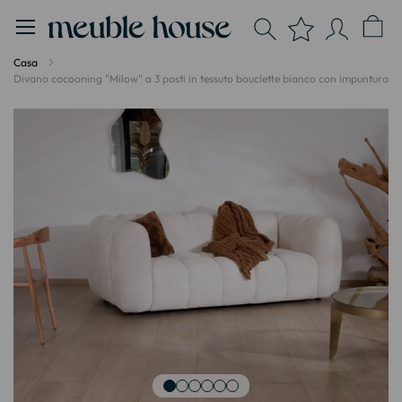
Pannello di gestione dei cookies
Casa
Divano cocooning "Milow" a 3 posti in tessuto bouclette bianco con impuntura
Vai
alla
fine
della
galleria
di
immagini