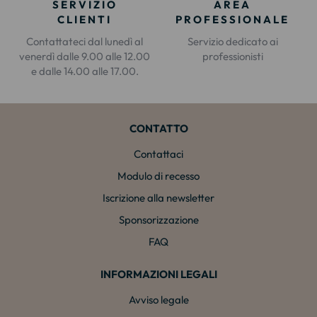
SERVIZIO
AREA
CLIENTI
PROFESSIONALE
Contattateci dal lunedì al
Servizio dedicato ai
venerdì dalle 9.00 alle 12.00
professionisti
e dalle 14.00 alle 17.00.
CONTATTO
Contattaci
Modulo di recesso
Iscrizione alla newsletter
Sponsorizzazione
FAQ
INFORMAZIONI LEGALI
Avviso legale