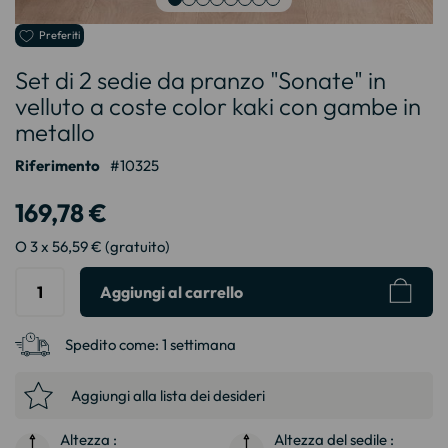
Vai
Preferiti
all'inizio
Set di 2 sedie da pranzo "Sonate" in
della
galleria
velluto a coste color kaki con gambe in
di
metallo
immagini
Riferimento
10325
169,78 €
O 3 x 56,59 € (gratuito)
Aggiungi al carrello
Spedito come:
1 settimana
Aggiungi alla lista dei desideri
Altezza :
Altezza del sedile :