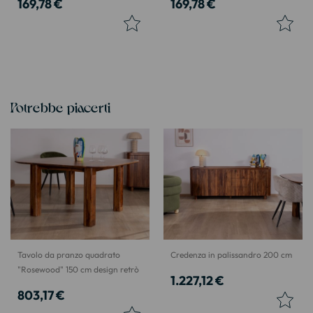
169,78 €
169,78 €
Potrebbe piacerti
Tavolo da pranzo quadrato
Credenza in palissandro 200 cm
"Rosewood" 150 cm design retrò
1.227,12 €
803,17 €