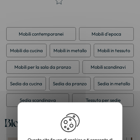
Mobili contemporanei
Mobili d'epoca
Mobili da cucina
Mobili in metallo
Mobili in tessuto
Mobili per la sala da pranzo
Mobili scandinavi
Sedia da cucina
Sedia da pranzo
Sedia in metallo
Sedia scandinava
Tessuto per sedie
Blog
Questo sito fa uso di cookies e ti consente di