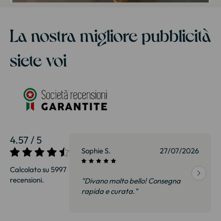
La nostra migliore pubblicità
siete voi
4.57 / 5
27/07/2026
Sophie S.
27/07/2026
Calcolato su 5997
recensioni.
onsegna
"Divano molto bello! Consegna
qualità, siamo
rapida e curata."
on delusi.
itazione."