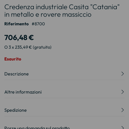
Credenza industriale Casita "Catania"
all'inizio
della
in metallo e rovere massiccio
galleria
Riferimento
8700
di
immagini
706,48 €
O 3 x 235,49 € (gratuito)
Esaurito
Descrizione
Altre informazioni
Spedizione
Porre una domanda sul prodotto