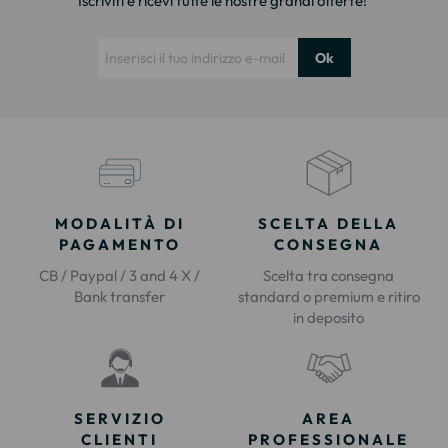
Iscriviti e ricevi tutte le nostre grandi offerte!
Ok
MODALITÀ DI
SCELTA DELLA
PAGAMENTO
CONSEGNA
CB / Paypal / 3 and 4 X /
Scelta tra consegna
Bank transfer
standard o premium e ritiro
in deposito
SERVIZIO
AREA
CLIENTI
PROFESSIONALE