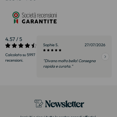
4.57 / 5
27/07/2026
Sophie S.
27/07/2026
Calcolato su 5997
recensioni.
onsegna
"Divano molto bello! Consegna
qualità, siamo
rapida e curata."
on delusi.
itazione."
Newsletter