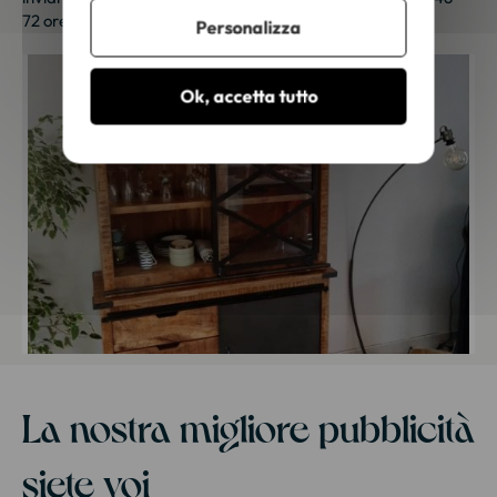
72 ore lavorative. Grazie per la tua fedeltà!
Personalizza
Ok, accetta tutto
La nostra migliore pubblicità
siete voi