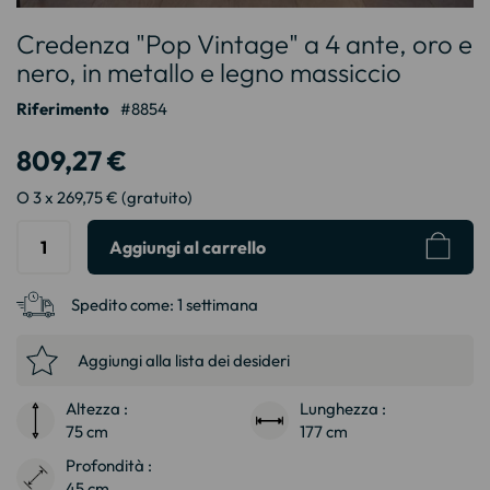
Vai
Credenza "Pop Vintage" a 4 ante, oro e
all'inizio
della
nero, in metallo e legno massiccio
galleria
Riferimento
8854
di
immagini
809,27 €
O 3 x 269,75 € (gratuito)
Aggiungi al carrello
Spedito come:
1 settimana
Aggiungi alla lista dei desideri
Altezza :
Lunghezza :
75 cm
177 cm
Profondità :
45 cm