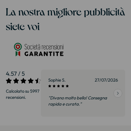
La nostra migliore pubblicità
siete voi
4.57 / 5
27/07/2026
Sophie S.
27/07/2026
Calcolato su 5997
recensioni.
onsegna
"Divano molto bello! Consegna
qualità, siamo
rapida e curata."
on delusi.
itazione."