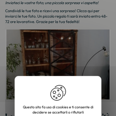
Inviateci le vostre foto; una piccola sorpresa vi aspetta!
Natura
Nepalese
Condividi le tue foto e ricevi una sorpresa!
Clicca qui
per
inviarci le tue foto. Un piccolo regalo ti sarà inviato entro 48-
Nero Zen
New York
72 ore lavorative. Grazie per la tua fedeltà!
Nola
Officina/ Kraft
Oslo
Route 66
Silvicoltura
Soppalco
Stin
Top Chef
Valencia
Vecchia porta
Vintage anni '60
Zen
Questo sito fa uso di cookies e ti consente di
decidere se accettarli o rifiutarli