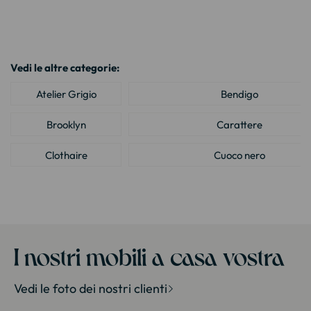
Vedi le altre categorie:
Atelier Grigio
Bendigo
Brooklyn
Carattere
Clothaire
Cuoco nero
Design
Eglantine
IPN
Industria
Industria degli snack
Louver
I nostri mobili a casa vostra
Malmo
Manovella
Vedi le foto dei nostri clienti
Metallo urbano
Meuble house : Meuble design pour la