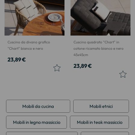
Cuscino da divano grafico
Cuscino quadrato "Chart" in
"Chart" bianco e nero
cotone ricamato bianco e nero
45x45cm
23,89 €
23,89 €
Mobili da cucina
Mobili etnici
Mobili in legno massiccio
Mobili in teak massiccio