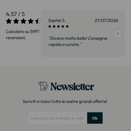
4.57 / 5
27/07/2026
Sophie S.
27/07/2026
Calcolato su 5997
recensioni.
onsegna
"Divano molto bello! Consegna
qualità, siamo
rapida e curata."
on delusi.
itazione."
Newsletter
Iscriviti e ricevi tutte le nostre grandi offerte!
Ok