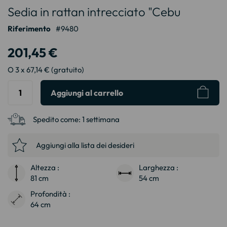
Sedia in rattan intrecciato "Cebu
all'inizio
della
Riferimento
9480
galleria
di
201,45 €
immagini
O 3 x 67,14 € (gratuito)
Aggiungi al carrello
Spedito come:
1 settimana
Aggiungi alla lista dei desideri
Altezza :
Larghezza :
81 cm
54 cm
Profondità :
64 cm