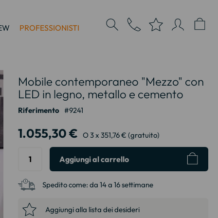
EW
PROFESSIONISTI
Mobile contemporaneo "Mezzo" con
LED in legno, metallo e cemento
Riferimento
9241
1.055,30 €
O 3 x 351,76 € (gratuito)
Aggiungi al carrello
Spedito come:
da 14 a 16 settimane
Aggiungi alla lista dei desideri