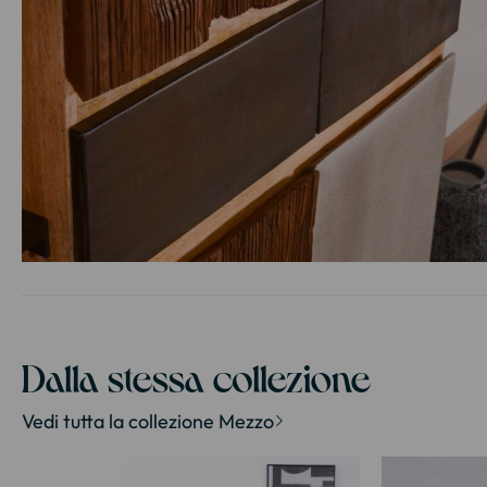
Vai
all'inizio
della
galleria
di
Dalla stessa collezione
immagini
Vedi tutta la collezione Mezzo