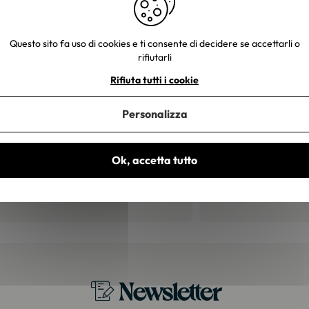
Questo sito fa uso di cookies e ti consente di decidere se accettarli o
rifiutarli
iete voi
Rifiuta tutti i cookie
Personalizza
27/07/2026
Patri
Ok, accetta tutto
na rapida e curata."
"Molt
esatt
Newsletter