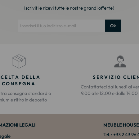
Iscriviti e ricevi tutte le nostre grandi offerte!
Ok
SCELTA DELLA
SERVIZIO CLIE
CONSEGNA
Contattateci dal lunedì al ve
 tra consegna standard o
9.00 alle 12.00 e dalle 14.00 
ium e ritiro in deposito
MAZIONI LEGALI
MEUBLE HOUSE
Tel. : +33 2 43 96
legale