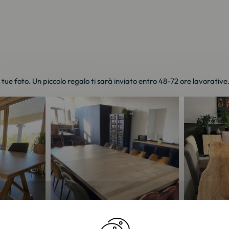
e tue foto. Un piccolo regalo ti sarà inviato entro 48-72 ore lavorative