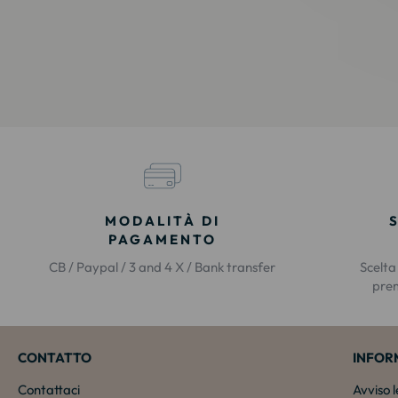
MODALITÀ DI
PAGAMENTO
CB / Paypal / 3 and 4 X / Bank transfer
Scelta
prem
CONTATTO
INFOR
Contattaci
Avviso 