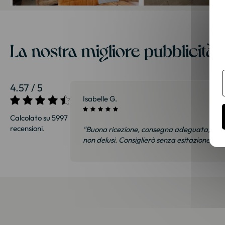
La nostra migliore pubblicità s
4.57 / 5
27/07/2026
Sophie S.
Calcolato su 5997
recensioni.
ità, siamo felici e soprattutto
"Divano molto bello! Conseg