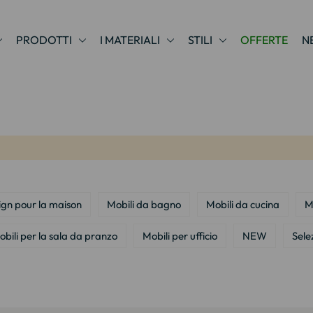
PRODOTTI
I MATERIALI
STILI
OFFERTE
N
ign pour la maison
Mobili da bagno
Mobili da cucina
M
bili per la sala da pranzo
Mobili per ufficio
NEW
Sele