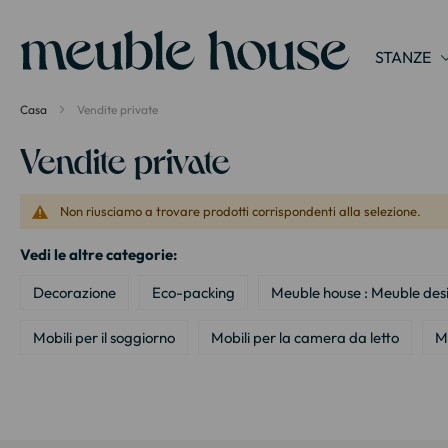
Pannello di gestione dei cookies
STANZE
Casa
Vendite private
Vendite private
Non riusciamo a trovare prodotti corrispondenti alla selezione.
Vedi le altre categorie:
Decorazione
Eco-packing
Meuble house : Meuble des
Mobili per il soggiorno
Mobili per la camera da letto
Mo