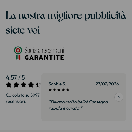
La nostra migliore pubblicità
siete voi
4.57 / 5
27/07/2026
Sophie S.
27/07/2026
Calcolato su 5997
recensioni.
onsegna
"Divano molto bello! Consegna
qualità, siamo
rapida e curata."
on delusi.
itazione."