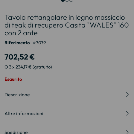
Vai
Tavolo rettangolare in legno massiccio
all'inizio
della
di teak di recupero Casita "WALES" 160
galleria
con 2 ante
di
immagini
Riferimento
7079
702,52 €
O 3 x 234,17 € (gratuito)
Esaurito
Descrizione
Altre informazioni
Spedizione