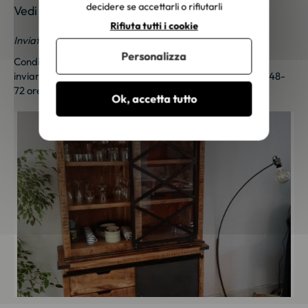
decidere se accettarli o rifiutarli
Vedi le foto dei nostri clienti
Rifiuta tutti i cookie
Inviateci le vostre foto; una piccola sorpresa vi aspetta!
Personalizza
Condividi le tue foto e ricevi una sorpresa!
Clicca qui
per
inviarci le tue foto. Un piccolo regalo ti sarà inviato entro 48-
72 ore lavorative. Grazie per la tua fedeltà!
Ok, accetta tutto