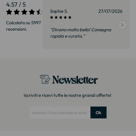
4.57 / 5
27/07/2026
Sophie S.
27/07/2026
Calcolato su 5997
recensioni.
onsegna
"Divano molto bello! Consegna
qualità, siamo
rapida e curata."
on delusi.
itazione."
Newsletter
Iscriviti e ricevi tutte le nostre grandi offerte!
Ok