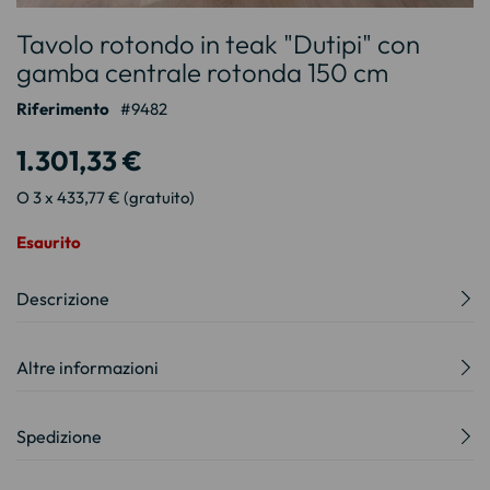
Vai
Tavolo rotondo in teak "Dutipi" con
all'inizio
della
gamba centrale rotonda 150 cm
galleria
Riferimento
9482
di
immagini
1.301,33 €
O 3 x 433,77 € (gratuito)
Esaurito
Descrizione
Altre informazioni
Spedizione