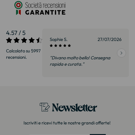
4.57 / 5
27/07/2026
Sophie S.
27/07/2026
Calcolato su 5997
recensioni.
onsegna
"Divano molto bello! Consegna
qualità, siamo
rapida e curata."
on delusi.
itazione."
Newsletter
Iscriviti e ricevi tutte le nostre grandi offerte!