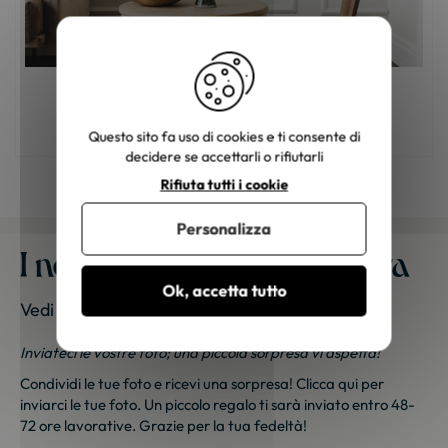
Mobili in legno: come scegliere il colore
giusto?
Questo sito fa uso di cookies e ti consente di
decidere se accettarli o rifiutarli
Rifiuta tutti i cookie
Personalizza
I nostri mobili a casa vostra
Ok, accetta tutto
Vedi le foto dei nostri clienti
Inviateci le vostre foto; una piccola sorpresa vi aspetta!
Condividi le tue foto e ricevi una sorpresa!
Clicca qui
per
inviarci le tue foto. Un piccolo regalo ti sarà inviato entro 48-
72 ore lavorative. Grazie per la tua fedeltà!