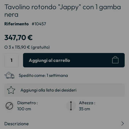
Tavolino rotondo "Jappy" con 1 gamba
all'inizio
della
nera
galleria
Riferimento
10457
di
immagini
347,70 €
O 3 x 115,90 € (gratuito)
Aggiungi al carrello
Spedito come:
1 settimana
Aggiungi alla lista dei desideri
Diametro :
Altezza :
100 cm
35 cm
Descrizione