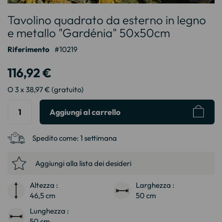
Vai
Tavolino quadrato da esterno in legno
all'inizio
della
e metallo "Gardénia" 50x50cm
galleria
Riferimento
10219
di
immagini
116,92 €
O 3 x 38,97 € (gratuito)
Aggiungi al carrello
Spedito come:
1 settimana
Aggiungi alla lista dei desideri
Altezza :
Larghezza :
46,5 cm
50 cm
Lunghezza :
50 cm