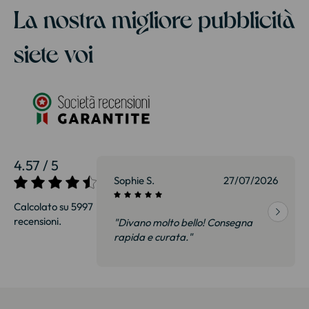
La nostra migliore pubblicità
siete voi
4.57 / 5
27/07/2026
Sophie S.
27/07/2026
Calcolato su 5997
recensioni.
onsegna
"Divano molto bello! Consegna
qualità, siamo
rapida e curata."
on delusi.
itazione."