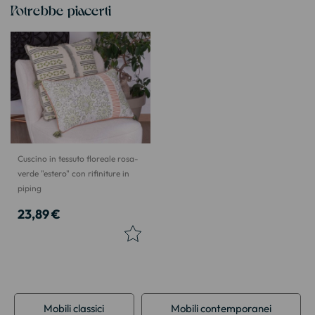
Potrebbe piacerti
Cuscino in tessuto floreale rosa-
verde "estero" con rifiniture in
piping
23,89 €
Mobili classici
Mobili contemporanei