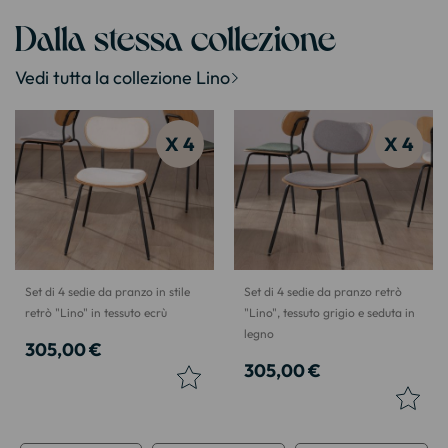
Dalla stessa collezione
Vedi tutta la collezione Lino
X 4
X 4
Set di 4 sedie da pranzo in stile
Set di 4 sedie da pranzo retrò
retrò "Lino" in tessuto ecrù
"Lino", tessuto grigio e seduta in
legno
305,00 €
305,00 €