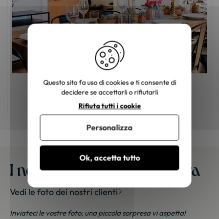
Questo sito fa uso di cookies e ti consente di
decidere se accettarli o rifiutarli
Come arreda la sua sala da pranzo?
Rifiuta tutti i cookie
Personalizza
Ok, accetta tutto
I nostri mobili a casa vostra
Vedi le foto dei nostri clienti
Inviateci le vostre foto; una piccola sorpresa vi aspetta!