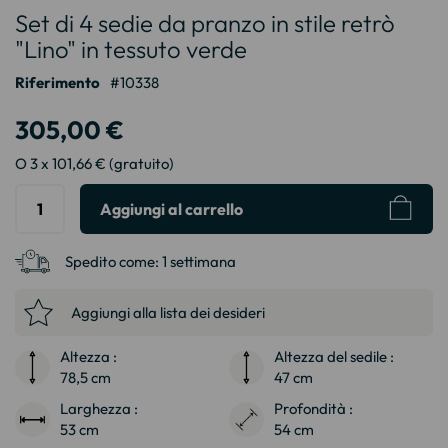
Set di 4 sedie da pranzo in stile retrò
all'inizio
della
"Lino" in tessuto verde
galleria
Riferimento
10338
di
immagini
305,00 €
O 3 x 101,66 € (gratuito)
Aggiungi al carrello
Spedito come:
1 settimana
Aggiungi alla lista dei desideri
Altezza :
Altezza del sedile :
78,5 cm
47 cm
Larghezza :
Profondità :
53 cm
54 cm