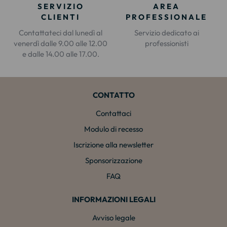
SERVIZIO
AREA
CLIENTI
PROFESSIONALE
Contattateci dal lunedì al
Servizio dedicato ai
venerdì dalle 9.00 alle 12.00
professionisti
e dalle 14.00 alle 17.00.
CONTATTO
Contattaci
Modulo di recesso
Iscrizione alla newsletter
Sponsorizzazione
FAQ
INFORMAZIONI LEGALI
Avviso legale