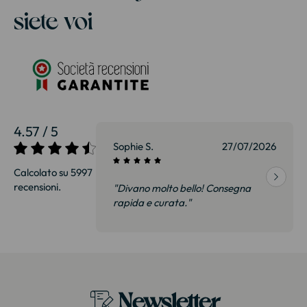
siete voi
4.57 / 5
27/07/2026
Sophie S.
27/07/2026
Calcolato su 5997
recensioni.
onsegna
"Divano molto bello! Consegna
qualità, siamo
rapida e curata."
on delusi.
itazione."
Newsletter